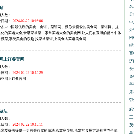
名
站
分
问人数：
录日期：
2024-02-22 10:16:06
中
食杰 - 中国最优质的美食，食谱，菜谱网。做你最喜爱的美食网，菜谱网。提
网
外
性化的菜谱大全,食谱家常菜，家常菜谱大全的美食网,让人们在宣泄的都市中体
网
做菜,享受美食的乐趣.找家常菜谱,上美食杰菜谱美食网
交
呼
公
百
网上订餐官网
济
问人数：
爱
录日期：
2024-02-22 10:15:29
书
免
莉亚网上订餐官网
下
芊
乐
郁
大
彩
做法
大
王
问人数：
录日期：
2024-02-22 10:15:11
报
茂
燕窝爱好者提供一切有关燕窝的做法,燕窝多少钱,燕窝的食用方法和营养价值,
乌