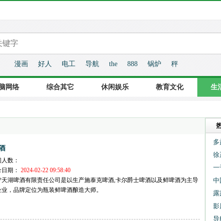
漫画
好人
电工
导航
the
888
锅炉
秤
脑网络
综合其它
休闲娱乐
教育文化
生
多
酒
徐
问人数：
一
录日期：
2024-02-22 09:58:40
宁天湖啤酒有限责任公司是以生产施泰克啤酒,卡尔爵士啤酒以及鲜啤酒为主导
中
企业，品牌定位为瓶装鲜啤酒酿造大师。
露
影
导