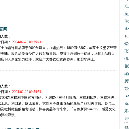
试
瓜
魔
伴
比
官网
1
问人数：
录日期：
2024-02-22 09:55:21
信
铭
士加盟连锁品牌于2009年建立，加盟热线：18620543807，华莱士汉堡店经营
玫
养美味、极具品质备受广大顾客所青睐。华莱士总部位于福建，华莱士品牌目
情
门店1400余家实力雄厚，欢迎广大餐饮投资商咨询、加盟华莱士。
趣
瑞
腾
问人数：
苏
录日期：
2024-02-22 09:54:51
B
UNTORY三得利中国官方网站。为您提供三得利啤酒、三得利饮料、三得利进
威士忌、利口酒、胶原蛋白、软骨素等健康食品的最新产品相关信息。参与三
新
及微博微信的精彩活动，惊喜奖品等你来拿。「自然新鲜Suntory、感受文化
乐
的异域浪漫」
云
彩