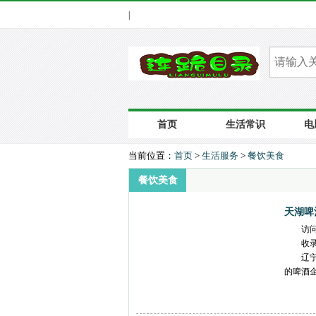
|
首页
生活常识
电
当前位置：
首页
>
生活服务
>
餐饮美食
餐饮美食
天湖啤
访
收
辽
的啤酒