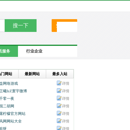
搜一下
免费提交
活服务
行业企业
热门网站
最新网站
最多入站
益网络游戏
详情
正曦IzZ寰宇微博
详情
千零一夜
详情
国二胡网
详情
露柠檬官方网站
详情
风网网站大全
详情
航呀
详情