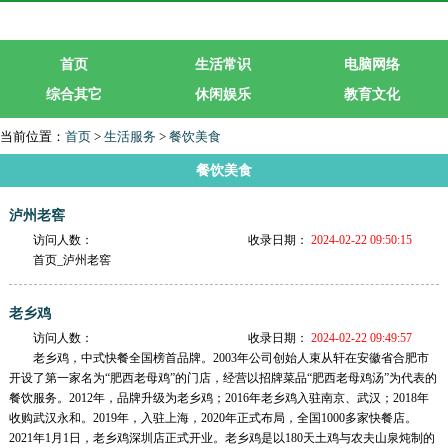
首页
生活常识
电脑网络
综合其它
休闲娱乐
教育文化
生活服务
行业企业
当前位置：
首页
>
生活服务
>
餐饮美食
餐饮美食
泸州老窖
访问人数：
收录日期：
2024-02-22 09:50:15
首页_泸州老窖
老乡鸡
访问人数：
收录日期：
2024-02-22 09:49:57
老乡鸡，中式快餐全国榜首品牌。2003年公司创始人束从轩在安徽省合肥市
开设了第一家名为“肥西老母鸡”的门店，经营以招牌菜品“肥西老母鸡汤”为代表的
餐饮服务。2012年，品牌升级为老乡鸡；2016年老乡鸡入驻南京、武汉；2018年
收购武汉永和。2019年，入驻上海，2020年正式布局，全国1000多家快餐店。
2021年1月1日，老乡鸡深圳店正式开业。老乡鸡是以180天土鸡与农夫山泉炖制的