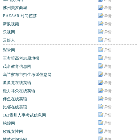
苏州美罗商城
详情
BAZAAR-时尚芭莎
详情
新浪视频
详情
乐视网
详情
云好人
详情
彩堂网
详情
王玄策高考志愿填报
详情
茂名教育信息网
详情
乌兰察布市招生考试信息网
详情
瓜瓜龙在线英语
详情
魔力耳朵在线英语
详情
伴鱼在线英语
详情
比邻在线英语
详情
163贵州人事考试信息网
详情
铭煌网
详情
玫瑰女性网
详情
情感咨询挽回
详情