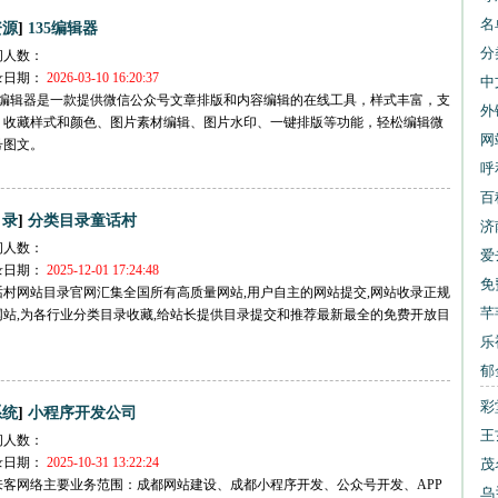
名
]
资源
135编辑器
分
问人数：
录日期：
2026-03-10 16:20:37
中
35编辑器是一款提供微信公众号文章排版和内容编辑的在线工具，样式丰富，支
网
外
、收藏样式和颜色、图片素材编辑、图片水印、一键排版等功能，轻松编辑微
网
号图文。
交
呼
公
百
]
目录
分类目录童话村
济
问人数：
爱
录日期：
2025-12-01 17:24:48
书
免
话村网站目录官网汇集全国所有高质量网站,用户自主的网站提交,网站收录正规
下
芊
网站,为各行业分类目录收藏,给站长提供目录提交和推荐最新最全的免费开放目
乐
郁
大
彩
]
系统
小程序开发公司
大
王
问人数：
录日期：
2025-10-31 13:22:24
报
茂
来客网络主要业务范围：成都网站建设、成都小程序开发、公众号开发、APP
乌