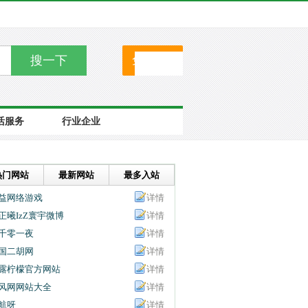
搜一下
免费提交
活服务
行业企业
热门网站
最新网站
最多入站
益网络游戏
详情
正曦IzZ寰宇微博
详情
千零一夜
详情
国二胡网
详情
露柠檬官方网站
详情
风网网站大全
详情
航呀
详情