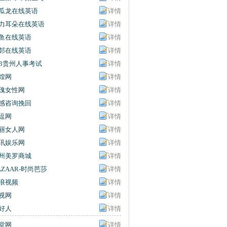
信息网
瓜龙在线英语
详情
力耳朵在线英语
详情
鱼在线英语
详情
邻在线英语
详情
63贵州人事考试
详情
息网
煌网
详情
瑰女性网
详情
感咨询挽回
详情
逗网
详情
丽女人网
详情
讯娱乐网
详情
州美罗商城
详情
AZAAR-时尚芭莎
详情
浪视频
详情
视网
详情
好人
详情
堂网
详情