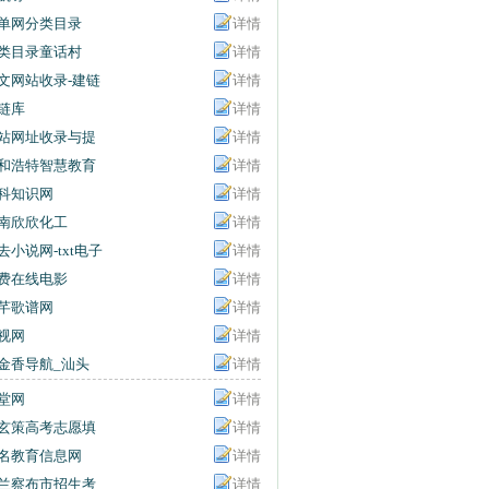
单网分类目录
详情
类目录童话村
详情
文网站收录-建链
详情
链库
详情
站网址收录与提
详情
入口
和浩特智慧教育
详情
共服务平台
科知识网
详情
南欣欣化工
详情
去小说网-txt电子
详情
下载-txt小说打包
费在线电影
详情
载站
芊歌谱网
详情
视网
详情
金香导航_汕头
详情
学网址大全_汕
堂网
详情
百事通
玄策高考志愿填
详情
名教育信息网
详情
兰察布市招生考
详情