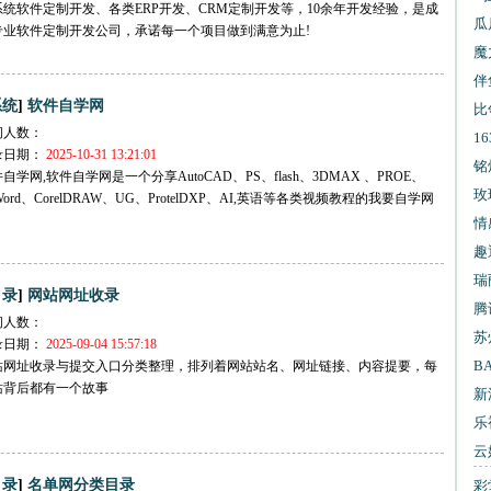
统软件定制开发、各类ERP开发、CRM定制开发等，10余年开发经验，是成
试
瓜
专业软件定制开发公司，承诺每一个项目做到满意为止!
魔
伴
]
系统
软件自学网
比
问人数：
1
录日期：
2025-10-31 13:21:01
信
铭
自学网,软件自学网是一个分享AutoCAD、PS、flash、3DMAX 、PROE、
玫
、Word、CorelDRAW、UG、ProtelDXP、AI,英语等各类视频教程的我要自学网
情
趣
瑞
]
目录
网站网址收录
腾
问人数：
苏
录日期：
2025-09-04 15:57:18
B
站网址收录与提交入口分类整理，排列着网站站名、网址链接、内容提要，每
站背后都有一个故事
新
乐
云
]
目录
名单网分类目录
彩