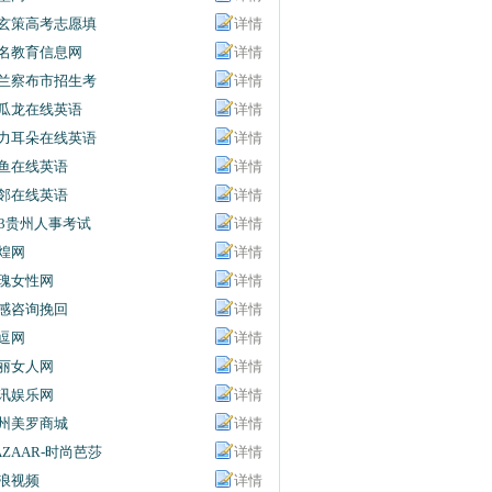
玄策高考志愿填
详情
名教育信息网
详情
兰察布市招生考
详情
信息网
瓜龙在线英语
详情
力耳朵在线英语
详情
鱼在线英语
详情
邻在线英语
详情
63贵州人事考试
详情
息网
煌网
详情
瑰女性网
详情
感咨询挽回
详情
逗网
详情
丽女人网
详情
讯娱乐网
详情
州美罗商城
详情
AZAAR-时尚芭莎
详情
浪视频
详情