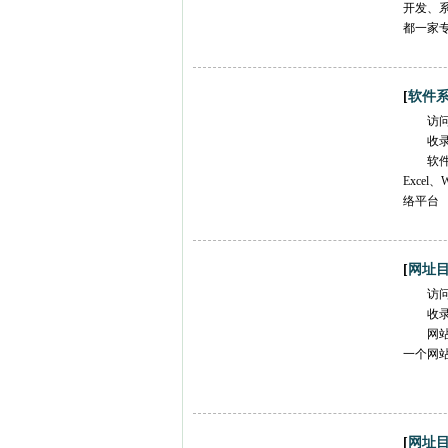
开发、系
都一家
[
软件
访
收
软件
Excel
络平台
[
网址
访
收
网
一个网
[
网址