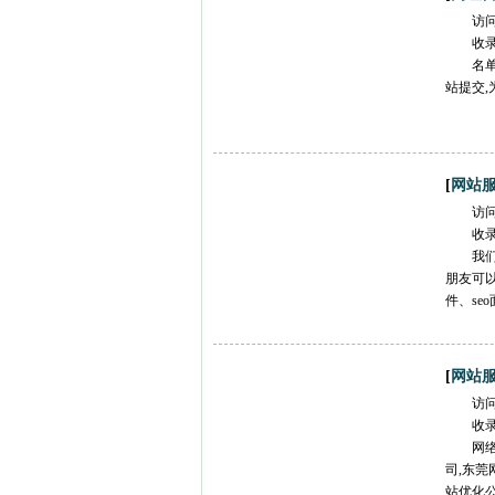
访
收
名
站提交
[
网站
访
收
我
朋友可
件、se
[
网站
访
收
网络
司,东莞
站优化