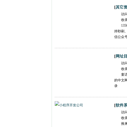
[
其它
访
收
1
持秒刷
信公众
[
网址
访
收
童
的中文
录
[
软件
访
收
推