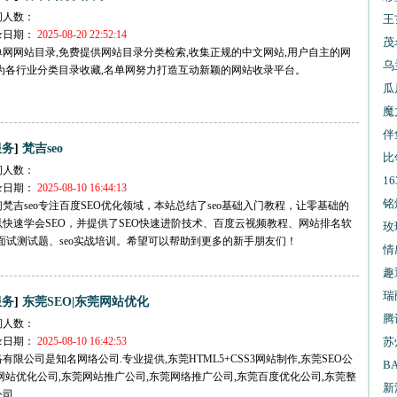
问人数：
王
录日期：
2025-08-20 22:52:14
报
茂
单网网站目录,免费提供网站目录分类检索,收集正规的中文网站,用户自主的网
乌
,为各行业分类目录收藏,名单网努力打造互动新颖的网站收录平台。
试
瓜
魔
伴
]
服务
梵吉seo
比
问人数：
1
录日期：
2025-08-10 16:44:13
信
铭
们梵吉seo专注百度SEO优化领域，本站总结了seo基础入门教程，让零基础的
以快速学会SEO，并提供了SEO快速进阶技术、百度云视频教程、网站排名软
玫
o面试测试题、seo实战培训。希望可以帮助到更多的新手朋友们！
情
趣
瑞
]
服务
东莞SEO|东莞网站优化
腾
问人数：
录日期：
2025-08-10 16:42:53
苏
有限公司是知名网络公司.专业提供,东莞HTML5+CSS3网站制作,东莞SEO公
B
网站优化公司,东莞网站推广公司,东莞网络推广公司,东莞百度优化公司,东莞整
新
公司