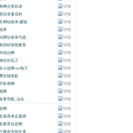
单网分类目录
详情
类目录童话村
详情
文网站收录-建链
详情
链库
详情
站网址收录与提
详情
入口
和浩特智慧教育
详情
共服务平台
科知识网
详情
南欣欣化工
详情
去小说网-txt电子
详情
下载-txt小说打包
费在线电影
详情
载站
芊歌谱网
详情
视网
详情
金香导航_汕头
详情
学网址大全_汕
堂网
详情
百事通
玄策高考志愿填
详情
名教育信息网
详情
兰察布市招生考
详情