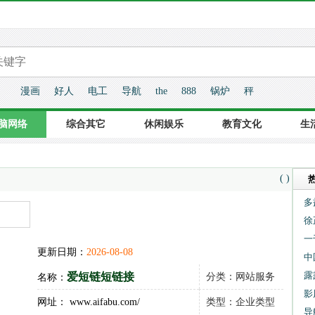
漫画
好人
电工
导航
the
888
锅炉
秤
脑网络
综合其它
休闲娱乐
教育文化
生
(
)
多
徐
一
更新日期：
2026-08-08
中
露
爱短链短链接
分类：
网站服务
名称：
影
网址： www.aifabu.com/
类型：企业类型
导