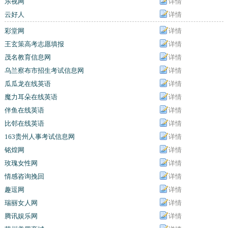
乐视网
详情
云好人
详情
彩堂网
详情
王玄策高考志愿填报
详情
茂名教育信息网
详情
乌兰察布市招生考试信息网
详情
瓜瓜龙在线英语
详情
魔力耳朵在线英语
详情
伴鱼在线英语
详情
比邻在线英语
详情
163贵州人事考试信息网
详情
铭煌网
详情
玫瑰女性网
详情
情感咨询挽回
详情
趣逗网
详情
瑞丽女人网
详情
腾讯娱乐网
详情