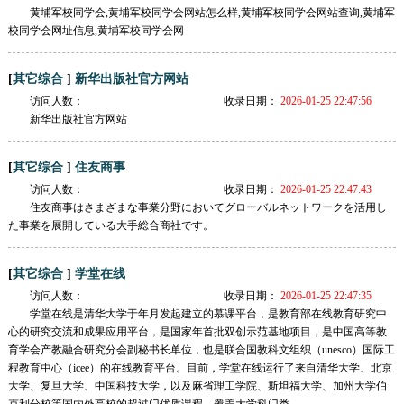
黄埔军校同学会,黄埔军校同学会网站怎么样,黄埔军校同学会网站查询,黄埔军
校同学会网址信息,黄埔军校同学会网
[
]
其它综合
新华出版社官方网站
访问人数：
收录日期：
2026-01-25 22:47:56
新华出版社官方网站
[
]
其它综合
住友商事
访问人数：
收录日期：
2026-01-25 22:47:43
住友商事はさまざまな事業分野においてグローバルネットワークを活用し
た事業を展開している大手総合商社です。
[
]
其它综合
学堂在线
访问人数：
收录日期：
2026-01-25 22:47:35
学堂在线是清华大学于年月发起建立的慕课平台，是教育部在线教育研究中
心的研究交流和成果应用平台，是国家年首批双创示范基地项目，是中国高等教
育学会产教融合研究分会副秘书长单位，也是联合国教科文组织（unesco）国际工
程教育中心（icee）的在线教育平台。目前，学堂在线运行了来自清华大学、北京
大学、复旦大学、中国科技大学，以及麻省理工学院、斯坦福大学、加州大学伯