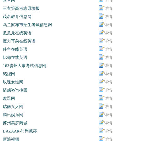
彩堂网
详情
王玄策高考志愿填报
详情
茂名教育信息网
详情
乌兰察布市招生考试信息网
详情
瓜瓜龙在线英语
详情
魔力耳朵在线英语
详情
伴鱼在线英语
详情
比邻在线英语
详情
163贵州人事考试信息网
详情
铭煌网
详情
玫瑰女性网
详情
情感咨询挽回
详情
趣逗网
详情
瑞丽女人网
详情
腾讯娱乐网
详情
苏州美罗商城
详情
BAZAAR-时尚芭莎
详情
新浪视频
详情