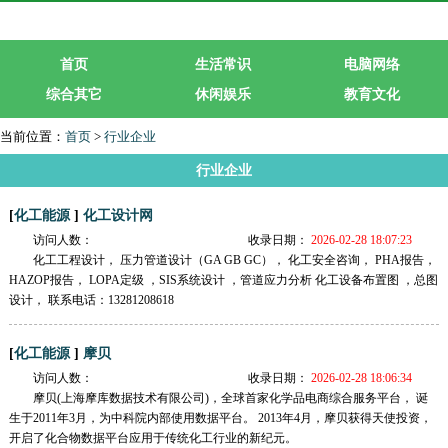
首页
生活常识
电脑网络
综合其它
休闲娱乐
教育文化
生活服务
行业企业
当前位置：
首页
>
行业企业
行业企业
[
]
化工能源
化工设计网
访问人数：
收录日期：
2026-02-28 18:07:23
化工工程设计， 压力管道设计（GA GB GC）， 化工安全咨询， PHA报告，
HAZOP报告， LOPA定级 ，SIS系统设计 ，管道应力分析 化工设备布置图 ，总图
设计， 联系电话：13281208618
[
]
化工能源
摩贝
访问人数：
收录日期：
2026-02-28 18:06:34
摩贝(上海摩库数据技术有限公司)，全球首家化学品电商综合服务平台， 诞
生于2011年3月，为中科院内部使用数据平台。 2013年4月，摩贝获得天使投资，
开启了化合物数据平台应用于传统化工行业的新纪元。