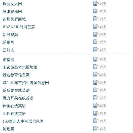
瑞丽女人网
详情
腾讯娱乐网
详情
苏州美罗商城
详情
BAZAAR-时尚芭莎
详情
新浪视频
详情
乐视网
详情
云好人
详情
彩堂网
详情
王玄策高考志愿填报
详情
茂名教育信息网
详情
乌兰察布市招生考试信息网
详情
瓜瓜龙在线英语
详情
魔力耳朵在线英语
详情
伴鱼在线英语
详情
比邻在线英语
详情
163贵州人事考试信息网
详情
铭煌网
详情