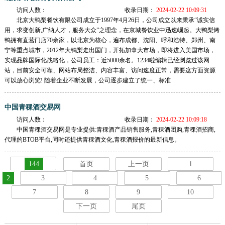
访问人数：
收录日期：
2024-02-22 10:09:31
北京大鸭梨餐饮有限公司成立于1997年4月26日，公司成立以来秉承“诚实信
用，求变创新,广纳人才，服务大众”之理念，在京城餐饮业中迅速崛起。大鸭梨烤
鸭拥有直营门店70余家，以北京为核心，遍布成都、沈阳、呼和浩特、郑州、南
宁等重点城市，2012年大鸭梨走出国门，开拓加拿大市场，即将进入美国市场，
实现品牌国际化战略化，公司员工：近5000余名。1234啦编辑已经浏览过该网
站，目前安全可靠、网站布局整洁、内容丰富、访问速度正常，需要这方面资源
可以放心浏览! 随着企业不断发展，公司逐步建立了统一、标准
中国青稞酒交易网
访问人数：
收录日期：
2024-02-22 10:09:18
中国青稞酒交易网是专业提供:青稞酒产品销售服务,青稞酒团购,青稞酒招商,
代理的BTOB平台,同时还提供青稞酒文化,青稞酒报价的最新信息。
144
首页
上一页
1
2
3
4
5
6
7
8
9
10
下一页
尾页