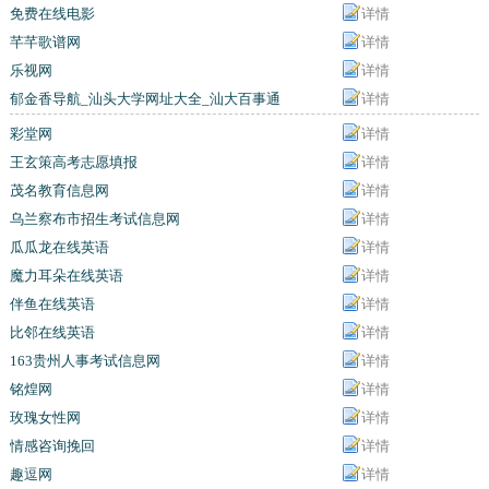
免费在线电影
详情
芊芊歌谱网
详情
乐视网
详情
郁金香导航_汕头大学网址大全_汕大百事通
详情
彩堂网
详情
王玄策高考志愿填报
详情
茂名教育信息网
详情
乌兰察布市招生考试信息网
详情
瓜瓜龙在线英语
详情
魔力耳朵在线英语
详情
伴鱼在线英语
详情
比邻在线英语
详情
163贵州人事考试信息网
详情
铭煌网
详情
玫瑰女性网
详情
情感咨询挽回
详情
趣逗网
详情