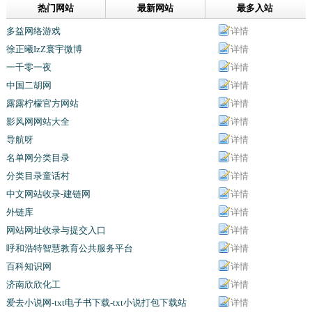
热门网站
最新网站
最多入站
多益网络游戏
详情
徐正曦IzZ寰宇微博
详情
一千零一夜
详情
中国二胡网
详情
露露柠檬官方网站
详情
影风网网站大全
详情
导航呀
详情
名单网分类目录
详情
分类目录童话村
详情
中文网站收录-建链网
详情
外链库
详情
网站网址收录与提交入口
详情
呼和浩特智慧教育公共服务平台
详情
百科知识网
详情
济南欣欣化工
详情
爱去小说网-txt电子书下载-txt小说打包下载站
详情