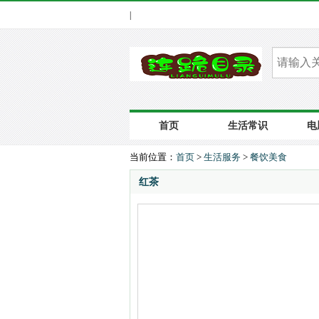
|
首页
生活常识
电
当前位置：
首页
>
生活服务
>
餐饮美食
红茶