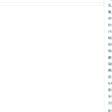
试
瓜
魔
外链库
伴
比
1
类目录
导航呀
信
铭
玫
情
趣
瑞
腾
企业邮箱续费
国际商标
苏
B
新
乐
云
彩