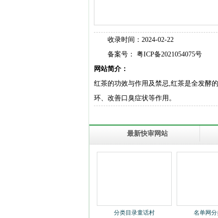
收录时间：2024-02-22
备案号： 粤ICP备2021054075号
网站简介：
红茶的功效与作用及禁忌,红茶是全发酵的
环、改善口臭症状等作用。
最新快审网站
分类目录童话村
名单网分