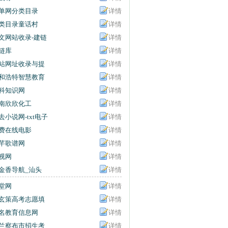
单网分类目录
详情
类目录童话村
详情
文网站收录-建链
详情
链库
详情
站网址收录与提
详情
入口
和浩特智慧教育
详情
共服务平台
科知识网
详情
南欣欣化工
详情
去小说网-txt电子
详情
下载-txt小说打包
费在线电影
详情
载站
芊歌谱网
详情
视网
详情
金香导航_汕头
详情
学网址大全_汕
堂网
详情
百事通
玄策高考志愿填
详情
名教育信息网
详情
兰察布市招生考
详情