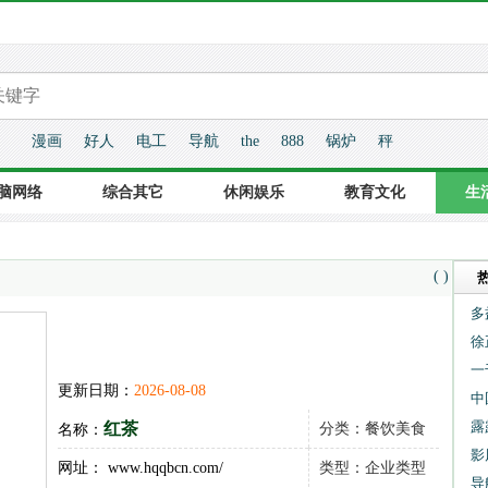
漫画
好人
电工
导航
the
888
锅炉
秤
脑网络
综合其它
休闲娱乐
教育文化
生
(
)
多
徐
一
更新日期：
2026-08-08
中
露
红茶
分类：
餐饮美食
名称：
影
网址： www.hqqbcn.com/
类型：企业类型
导