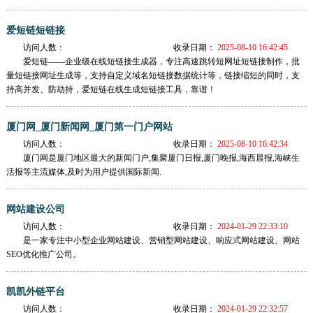
爱短链短链接
访问人数：
收录日期：
2025-08-10 16:42:45
爱短链——企业级在线短链接生成器，专注高速跳转短网址短链接制作，批
量短链接网址生成等，支持自定义域名短链接数据统计等，链接缩短的同时，支
持高并发、防劫持，爱短链在线生成短链接工具，靠谱！
厦门网_厦门新闻网_厦门第一门户网站
访问人数：
收录日期：
2025-08-10 16:42:34
厦门网是厦门地区最大的新闻门户,集聚厦门日报,厦门晚报,海西晨报,海峡生
活报等主流媒体,及时为用户提供国际新闻.
网站建设公司
访问人数：
收录日期：
2024-01-29 22:33:10
是一家专注中小型企业网站建设、营销型网站建设、响应式网站建设、网站
SEO优化推广公司。
凯凯外链平台
访问人数：
收录日期：
2024-01-29 22:32:57