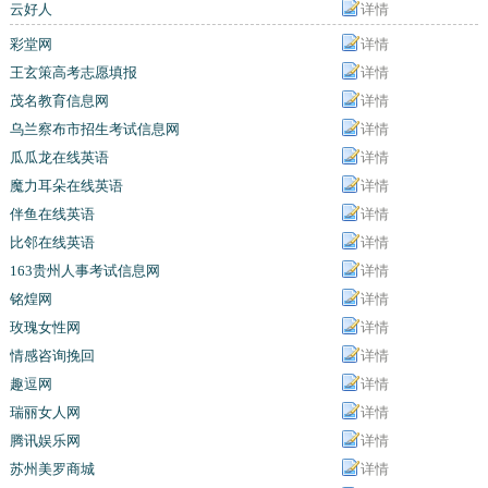
云好人
详情
彩堂网
详情
王玄策高考志愿填报
详情
茂名教育信息网
详情
乌兰察布市招生考试信息网
详情
瓜瓜龙在线英语
详情
魔力耳朵在线英语
详情
伴鱼在线英语
详情
比邻在线英语
详情
163贵州人事考试信息网
详情
铭煌网
详情
玫瑰女性网
详情
情感咨询挽回
详情
趣逗网
详情
瑞丽女人网
详情
腾讯娱乐网
详情
苏州美罗商城
详情