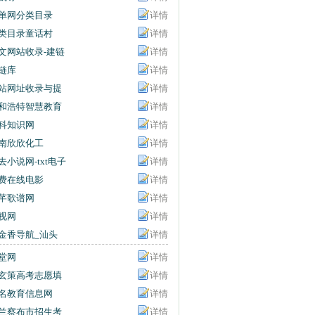
单网分类目录
详情
类目录童话村
详情
文网站收录-建链
详情
链库
详情
站网址收录与提
详情
入口
和浩特智慧教育
详情
共服务平台
科知识网
详情
南欣欣化工
详情
去小说网-txt电子
详情
下载-txt小说打包
费在线电影
详情
载站
芊歌谱网
详情
视网
详情
金香导航_汕头
详情
学网址大全_汕
堂网
详情
百事通
玄策高考志愿填
详情
名教育信息网
详情
兰察布市招生考
详情