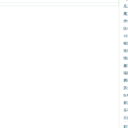
试
瓜
魔
伴
比
1
类目录
导航呀
外链库
信
铭
玫
情
趣
瑞
腾
企业邮箱
企业邮箱续费
国际商标
苏
B
新
乐
云
彩