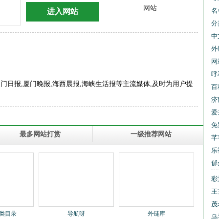
网站
名
进入网站
分
中
网
外
网
交
呼
门日报,厦门晚报,海西晨报,海峡生活报等主流媒体,及时为用户提
公
百
济
爱
书
免
最多网站打赏
一级推荐网站
下
芊
乐
郁
大
彩
大
王
报
茂
类目录
导航呀
外链库
乌