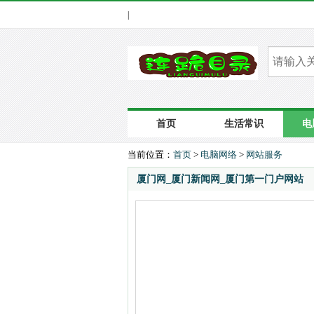
|
首页
生活常识
电
当前位置：
首页
>
电脑网络
>
网站服务
厦门网_厦门新闻网_厦门第一门户网站