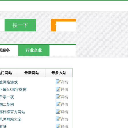
搜一下
免费提交
活服务
行业企业
热门网站
最新网站
最多入站
益网络游戏
详情
正曦IzZ寰宇微博
详情
千零一夜
详情
国二胡网
详情
露柠檬官方网站
详情
风网网站大全
详情
航呀
详情