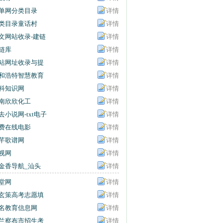
单网分类目录
详情
类目录童话村
详情
文网站收录-建链
详情
链库
详情
站网址收录与提
详情
入口
和浩特智慧教育
详情
共服务平台
科知识网
详情
南欣欣化工
详情
去小说网-txt电子
详情
下载-txt小说打包
费在线电影
详情
载站
芊歌谱网
详情
视网
详情
金香导航_汕头
详情
学网址大全_汕
堂网
详情
百事通
玄策高考志愿填
详情
名教育信息网
详情
兰察布市招生考
详情