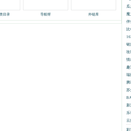
试
瓜
魔
目录
导航呀
外链库
伴
比
1
信
铭
玫
情
业邮箱
企业邮箱续费
国际商标
趣
瑞
腾
苏
B
新
乐
云
彩