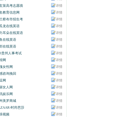
玄策高考志愿填
详情
名教育信息网
详情
兰察布市招生考
详情
信息网
瓜龙在线英语
详情
力耳朵在线英语
详情
鱼在线英语
详情
邻在线英语
详情
63贵州人事考试
详情
息网
煌网
详情
瑰女性网
详情
感咨询挽回
详情
逗网
详情
丽女人网
详情
讯娱乐网
详情
州美罗商城
详情
AZAAR-时尚芭莎
详情
浪视频
详情