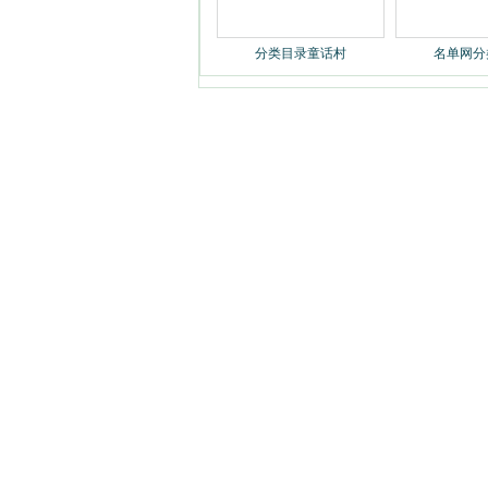
分类目录童话村
名单网分类
中文网站收录-建链网
宁波网易企