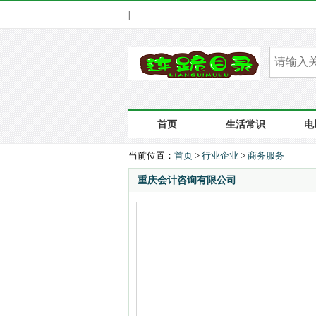
|
首页
生活常识
电
当前位置：
首页
>
行业企业
>
商务服务
重庆会计咨询有限公司