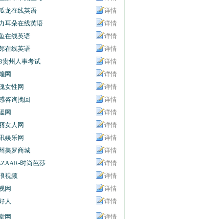
信息网
瓜龙在线英语
详情
力耳朵在线英语
详情
鱼在线英语
详情
邻在线英语
详情
63贵州人事考试
详情
息网
煌网
详情
瑰女性网
详情
感咨询挽回
详情
逗网
详情
丽女人网
详情
讯娱乐网
详情
州美罗商城
详情
AZAAR-时尚芭莎
详情
浪视频
详情
视网
详情
好人
详情
堂网
详情