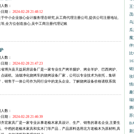
问人数：
王
录日期：
2024-02-28 21:48:12
报
茂
注于中小企业放心会计服务理念研究,从工商代理注册公司,提供公司注册地址,
乌
等,全方位创造放心,吴中工商注册代理记账
试
瓜
魔
伴
炉
比
问人数：
1
录日期：
2024-02-28 21:47:23
信
铭
东省博兴县天益厨房设备厂是一家专业生产烤羊腿炉、烤全羊炉、巴西烤炉、
、点碳机、油烟净化烧烤车的烧烤设备厂家，公司以专业技术为依托，集研
玫
产，销售于一体公司作为同行业中的龙头企业。了解烧烤设备价格请联系我
情
趣
瑞
腾
问人数：
苏
录日期：
2024-02-28 21:46:39
博齐宏家具厂是一家专业从事老榆木家具设计、生产、销售的著名企业,主要生
B
高、中档的老榆木家具和实木门等产品，产品原料选用北方老榆木为原材料,具
新