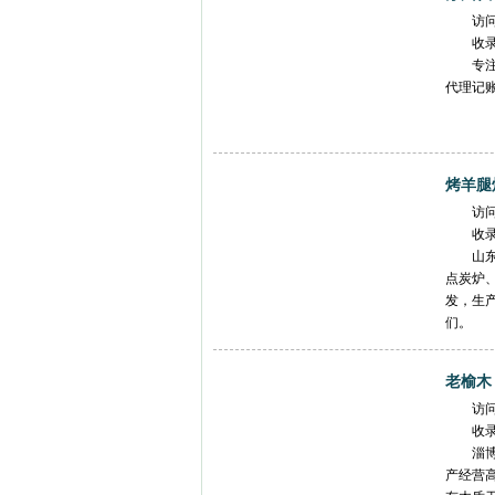
访
收
专
代理记账
烤羊腿
访
收
山
点炭炉
发，生
们。
老榆木
访
收
淄
产经营