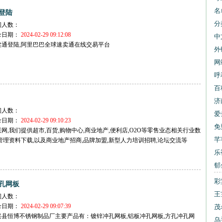
名
登陆
分
问人数：
录日期：
2024-02-29 09:12:08
中
卖通登陆,阿里巴巴全球速卖通在线交易平台
网
外
网
交
呼
公
百
济
问人数：
爱
录日期：
2024-02-29 09:10:23
书
免
网,我们提供超市,百货,购物中心,商业地产,便利店,O2O等零售业态相关行业数
下
芊
管理资料下载,以及商业地产招商,品牌加盟,新型人力培训招聘,论坛交流等
乐
郁
大
彩
孔网板
大
王
问人数：
录日期：
2024-02-29 09:07:39
报
茂
兴县恒博不锈钢制品厂主要产品有：镀锌冲孔网板,铝板冲孔网板,方孔冲孔网
乌