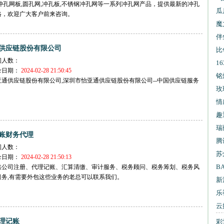
冲孔网板,圆孔网,冲孔板,不锈钢冲孔网等一系列冲孔网产品，提供最新的冲孔
试
瓜
格，欢迎广大客户前来咨询。
魔
伴
供应链股份有限公司
比
问人数：
1
录日期：
2024-02-28 21:50:45
信
铭
亚通供应链股份有限公司,深圳市怡亚通供应链股份有限公司--中国供应链服务
玫
情
趣
瑞
账财务代理
腾
问人数：
苏
录日期：
2024-02-28 21:50:13
B
供公司注册、代理记账、汇算清缴、审计服务、税务顾问、税务筹划、税务风
服务,有需要外包这些业务的老总可以联系我们。
新
乐
云
理记账
彩