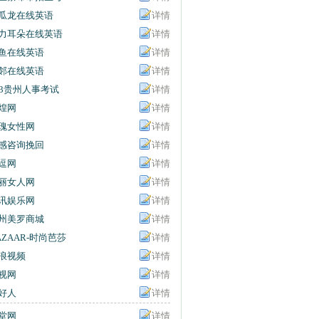
信息网
瓜龙在线英语
详情
力耳朵在线英语
详情
鱼在线英语
详情
邻在线英语
详情
63贵州人事考试
详情
息网
煌网
详情
瑰女性网
详情
感咨询挽回
详情
逗网
详情
丽女人网
详情
讯娱乐网
详情
州美罗商城
详情
AZAAR-时尚芭莎
详情
浪视频
详情
视网
详情
好人
详情
堂网
详情