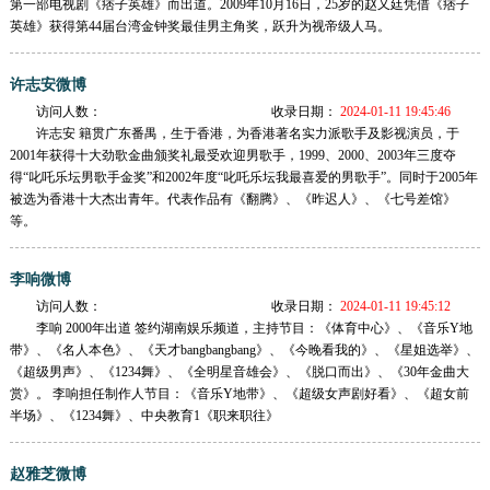
第一部电视剧《痞子英雄》而出道。2009年10月16日，25岁的赵又廷凭借《痞子
英雄》获得第44届台湾金钟奖最佳男主角奖，跃升为视帝级人马。
许志安微博
访问人数：
收录日期：
2024-01-11 19:45:46
许志安 籍贯广东番禺，生于香港，为香港著名实力派歌手及影视演员，于
2001年获得十大劲歌金曲颁奖礼最受欢迎男歌手，1999、2000、2003年三度夺
得“叱吒乐坛男歌手金奖”和2002年度“叱吒乐坛我最喜爱的男歌手”。同时于2005年
被选为香港十大杰出青年。代表作品有《翻腾》、《昨迟人》、《七号差馆》
等。
李响微博
访问人数：
收录日期：
2024-01-11 19:45:12
李响 2000年出道 签约湖南娱乐频道，主持节目：《体育中心》、《音乐Y地
带》、《名人本色》、《天才bangbangbang》、《今晚看我的》、《星姐选举》、
《超级男声》、《1234舞》、《全明星音雄会》、《脱口而出》、《30年金曲大
赏》。 李响担任制作人节目：《音乐Y地带》、《超级女声剧好看》、《超女前
半场》、《1234舞》、中央教育1《职来职往》
赵雅芝微博