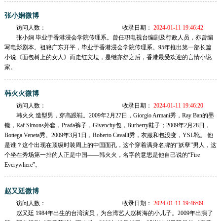
张小娴微博
访问人数：
收录日期：
2024-01-11 19:46:42
张小娴 毕业于香港浸会学院传理系。曾任职电视台编剧及行政人员，亦曾编
写电影剧本。祖籍广东开平，毕业于香港浸会学院传理系。95年推出第一部长篇
小说《面包树上的女人》而走红文坛，是继亦舒之后，香港最受欢迎的言情小说
家。
韩火火微博
访问人数：
收录日期：
2024-01-11 19:46:20
韩火火 造型男，穿高跟鞋。2009年2月27日，Giorgio Armani秀，Ray Ban的墨
镜，Raf Simons外套，Prada裤子，Givenchy包，Burberry鞋子；2009年2月28日，
Bottega Veneta秀。2009年3月1日，Roberto Cavalli秀，衣服和包没变，YSL靴。 他
是谁？这个出现在顶级时装周上的中国面孔，这个穿着满身名牌的“妖孽”男人，这
个坐在秀场第一排的人正是中国——韩火火，名字的意思是他自己说的“Fire
Everywhere”。
赵又廷微博
访问人数：
收录日期：
2024-01-11 19:46:09
赵又廷 1984年出生的台湾演员，为台湾艺人赵树海的小儿子。2009年出演了