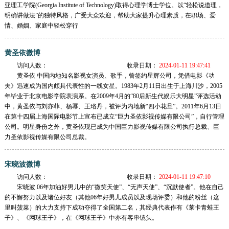
亚理工学院(Georgia Institute of Technology)取得心理学博士学位。以“轻松说道理，
明确讲做法”的独特风格，广受大众欢迎，帮助大家提升心理素质，在职场、爱
情、婚姻、家庭中轻松穿行
黄圣依微博
访问人数：
收录日期：
2024-01-11 19:47:41
黄圣依 中国内地知名影视女演员、歌手，曾签约星辉公司，凭借电影《功
夫》迅速成为国内颇具代表性的一线女星。1983年2月11日出生于上海川沙，2005
年毕业于北京电影学院表演系。在2009年4月的“80后新生代娱乐大明星”评选活动
中，黄圣依与刘亦菲、杨幂、王珞丹，被评为内地新“四小花旦”。2011年6月13日
在第十四届上海国际电影节上宣布已成立“巨力圣依影视传媒有限公司”，自行管理
公司。明星身份之外，黄圣依现已成为中国巨力影视传媒有限公司执行总裁、巨
力圣依影视传媒有限公司总裁。
宋晓波微博
访问人数：
收录日期：
2024-01-11 19:47:10
宋晓波 06年加油好男儿中的“微笑天使”、“无声天使”、“沉默使者”。他在自己
的不懈努力以及诸位好友（其他06年好男儿成员以及现场评委）和他的粉丝（这
里叫菠菜）的大力支持下成功夺得了全国第二名，其经典代表作有《莱卡青蛙王
子》、《网球王子》，在《网球王子》中亦有客串镜头。