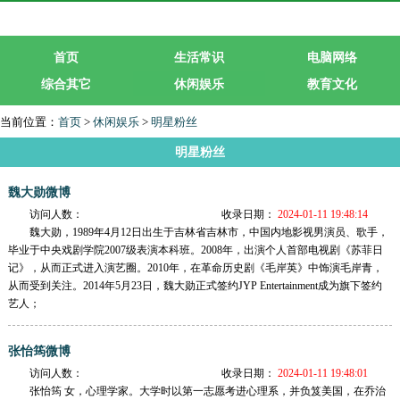
首页
生活常识
电脑网络
综合其它
休闲娱乐
教育文化
生活服务
行业企业
当前位置：
首页
>
休闲娱乐
>
明星粉丝
明星粉丝
魏大勋微博
访问人数：
收录日期：
2024-01-11 19:48:14
魏大勋，1989年4月12日出生于吉林省吉林市，中国内地影视男演员、歌手，
毕业于中央戏剧学院2007级表演本科班。2008年，出演个人首部电视剧《苏菲日
记》，从而正式进入演艺圈。2010年，在革命历史剧《毛岸英》中饰演毛岸青，
从而受到关注。2014年5月23日，魏大勋正式签约JYP Entertainment成为旗下签约
艺人；
张怡筠微博
访问人数：
收录日期：
2024-01-11 19:48:01
张怡筠 女，心理学家。大学时以第一志愿考进心理系，并负笈美国，在乔治