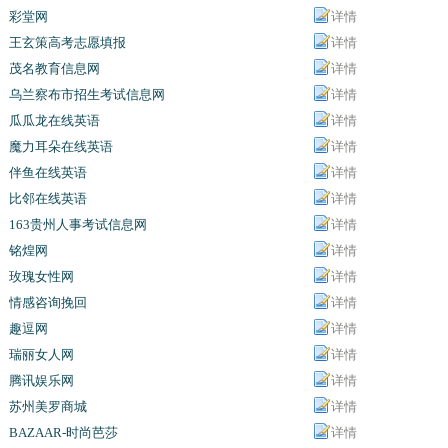
彩堂网
详情
王玄策高考志愿填报
详情
茂名教育信息网
详情
乌兰察布市招生考试信息网
详情
瓜瓜龙在线英语
详情
魔力耳朵在线英语
详情
伴鱼在线英语
详情
比邻在线英语
详情
163贵州人事考试信息网
详情
铭煌网
详情
玫瑰女性网
详情
情感咨询挽回
详情
趣逗网
详情
瑞丽女人网
详情
腾讯娱乐网
详情
苏州美罗商城
详情
BAZAAR-时尚芭莎
详情