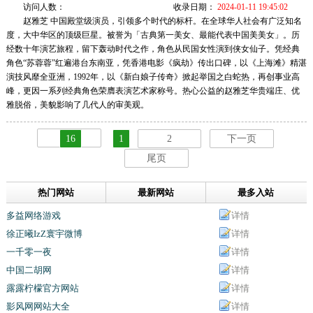
访问人数：
收录日期：
2024-01-11 19:45:02
赵雅芝 中国殿堂级演员，引领多个时代的标杆。在全球华人社会有广泛知名
度，大中华区的顶级巨星。被誉为「古典第一美女、最能代表中国美美女」。历
经数十年演艺旅程，留下轰动时代之作，角色从民国女性演到侠女仙子。凭经典
角色“苏蓉蓉”红遍港台东南亚，凭香港电影《疯劫》传出口碑，以《上海滩》精湛
演技风靡全亚洲，1992年，以《新白娘子传奇》掀起举国之白蛇热，再创事业高
峰，更因一系列经典角色荣膺表演艺术家称号。热心公益的赵雅芝华贵端庄、优
雅脱俗，美貌影响了几代人的审美观。
16
1
2
下一页
尾页
热门网站
最新网站
最多入站
多益网络游戏
详情
徐正曦IzZ寰宇微博
详情
一千零一夜
详情
中国二胡网
详情
露露柠檬官方网站
详情
影风网网站大全
详情