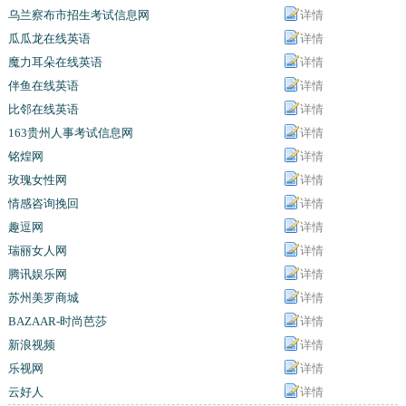
乌兰察布市招生考试信息网
详情
瓜瓜龙在线英语
详情
魔力耳朵在线英语
详情
伴鱼在线英语
详情
比邻在线英语
详情
163贵州人事考试信息网
详情
铭煌网
详情
玫瑰女性网
详情
情感咨询挽回
详情
趣逗网
详情
瑞丽女人网
详情
腾讯娱乐网
详情
苏州美罗商城
详情
BAZAAR-时尚芭莎
详情
新浪视频
详情
乐视网
详情
云好人
详情