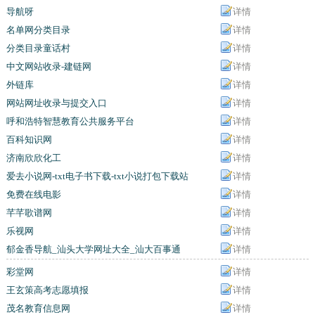
导航呀
详情
名单网分类目录
详情
分类目录童话村
详情
中文网站收录-建链网
详情
外链库
详情
网站网址收录与提交入口
详情
呼和浩特智慧教育公共服务平台
详情
百科知识网
详情
济南欣欣化工
详情
爱去小说网-txt电子书下载-txt小说打包下载站
详情
免费在线电影
详情
芊芊歌谱网
详情
乐视网
详情
郁金香导航_汕头大学网址大全_汕大百事通
详情
彩堂网
详情
王玄策高考志愿填报
详情
茂名教育信息网
详情