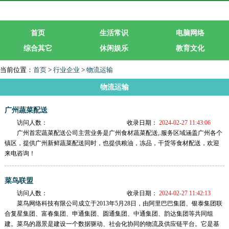
首页
生活常识
电脑网络
综合其它
休闲娱乐
教育文化
生活服务
行业企业
当前位置：
首页
>
行业企业
>
物流运输
物流运输
广州蔬菜配送
访问人数：
收录日期：
2024-02-27 11:43:06
广州首宏蔬菜配送公司主营业务是广州食材蔬菜配送,.服务区域涵盖广州各个
镇区，提供广州新鲜蔬菜配送同时，也提供粮油，冻品，干货等食材配送，欢迎
来电咨询！
菜鸟联盟
访问人数：
收录日期：
2024-02-27 11:42:13
菜鸟网络科技有限公司成立于2013年5月28日，由阿里巴巴集团、银泰集团联
合复星集团、富春集团、申通集团、圆通集团、中通集团、韵达集团等共同组
建。菜鸟的愿景是建设一个数据驱动、社会化协同的物流及供应链平台。它是基