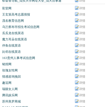
郁金香导航_汕头大学网址大全_汕大百事通
详情
彩堂网
详情
王玄策高考志愿填报
详情
茂名教育信息网
详情
乌兰察布市招生考试信息网
详情
瓜瓜龙在线英语
详情
魔力耳朵在线英语
详情
伴鱼在线英语
详情
比邻在线英语
详情
163贵州人事考试信息网
详情
铭煌网
详情
玫瑰女性网
详情
情感咨询挽回
详情
趣逗网
详情
瑞丽女人网
详情
腾讯娱乐网
详情
苏州美罗商城
详情