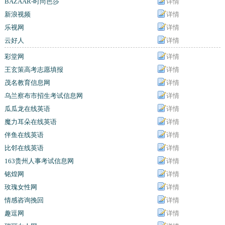
BAZAAR-时尚芭莎
详情
新浪视频
详情
乐视网
详情
云好人
详情
彩堂网
详情
王玄策高考志愿填报
详情
茂名教育信息网
详情
乌兰察布市招生考试信息网
详情
瓜瓜龙在线英语
详情
魔力耳朵在线英语
详情
伴鱼在线英语
详情
比邻在线英语
详情
163贵州人事考试信息网
详情
铭煌网
详情
玫瑰女性网
详情
情感咨询挽回
详情
趣逗网
详情