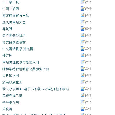
一千零一夜
详情
中国二胡网
详情
露露柠檬官方网站
详情
影风网网站大全
详情
导航呀
详情
名单网分类目录
详情
分类目录童话村
详情
中文网站收录-建链网
详情
外链库
详情
网站网址收录与提交入口
详情
呼和浩特智慧教育公共服务平台
详情
百科知识网
详情
济南欣欣化工
详情
爱去小说网-txt电子书下载-txt小说打包下载站
详情
免费在线电影
详情
芊芊歌谱网
详情
乐视网
详情