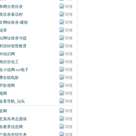
单网分类目录
详情
类目录童话村
详情
文网站收录-建链
详情
链库
详情
站网址收录与提
详情
入口
和浩特智慧教育
详情
共服务平台
科知识网
详情
南欣欣化工
详情
去小说网-txt电子
详情
下载-txt小说打包
费在线电影
详情
载站
芊歌谱网
详情
视网
详情
金香导航_汕头
详情
学网址大全_汕
堂网
详情
百事通
玄策高考志愿填
详情
名教育信息网
详情
兰察布市招生考
详情