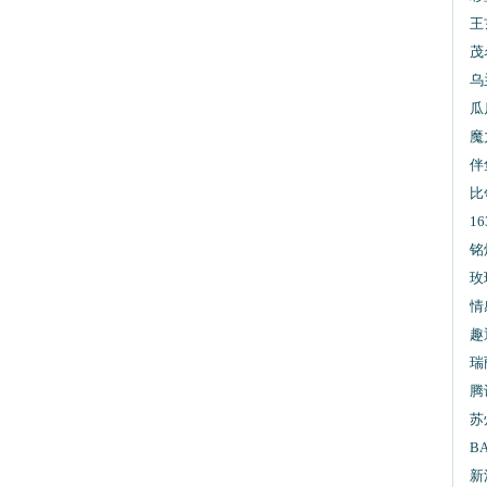
王
报
茂
乌
试
瓜
魔
伴
比
1
信
铭
玫
情
趣
瑞
腾
苏
B
新