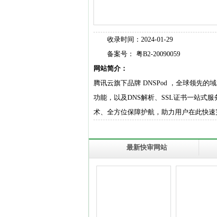
收录时间：2024-01-29
备案号： 粤B2-20090059
网站简介：
腾讯云旗下品牌 DNSPod ，全球领
功能，以及DNS解析、SSL证书一站式服
术、全方位保障护航，助力用户在此快速
最新快审网站
分类目录童话村
名单网分