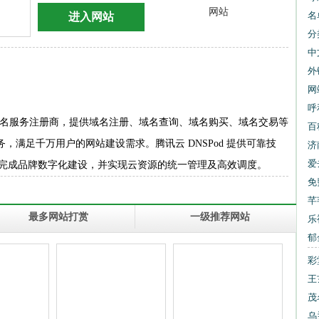
网站
名
进入网站
分
中
网
外
网
交
呼
先的域名服务注册商，提供域名注册、域名查询、域名购买、域名交易等
公
百
务，满足千万用户的网站建设需求。腾讯云 DNSPod 提供可靠技
济
爱
完成品牌数字化建设，并实现云资源的统一管理及高效调度。
书
免
下
芊
最多网站打赏
一级推荐网站
乐
郁
大
彩
大
王
类目录
报
茂
乌