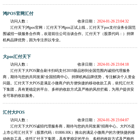
鸿POS官网汇付
访问人数：
收录日期：
2024-01-26 23:04:32
汇付天下|鸿pos官网：汇付天下鸿pos正试上线，汇付天下pos支付业务全国范
围诚招一级服务合作商，欢迎前往公司洽谈合作。汇付天下（股票代码：）持牌
机构品牌优势，因为专注所以专业。
大pos汇付天下
访问人数：
收录日期：
2024-01-26 23:04:18
汇付天下大POS聚合刷卡扫码支付2019新品秒到全国范围内诚招代理服务
商，期待与您的共同发展!全国招商中心。持牌机构品牌优势，专注解决个人资金
问题。汇付天下大POS是满足小微商户的方便快捷的移动收款工具，依托汇付天
下集团，具有更稳定的平台、多样的收款方式及严格的风控拦截，为用户提供安
全可靠的收款服务。
汇付大POS
访问人数：
收录日期：
2024-01-26 23:04:07
汇付天下大POS诚招代理服务商，期待与您的共同发展!招商中心。大POS是
上市公司汇付天下（股票代码：01806.HK）推出的满足小微商户的方便快捷的移
动收款工具，依托汇付天下集团，具有更稳定的平台、多样的收款方式及严格的