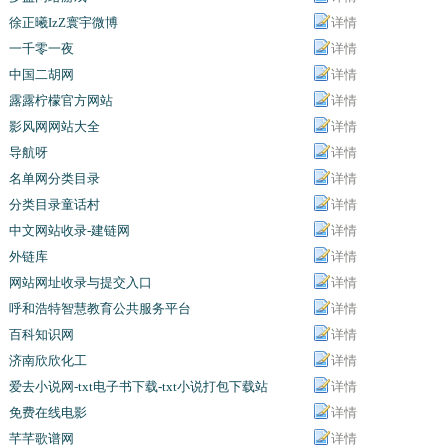
徐正曦IzZ寰宇微博
详情
一千零一夜
详情
中国二胡网
详情
露露柠檬官方网站
详情
影风网网站大全
详情
导航呀
详情
名单网分类目录
详情
分类目录童话村
详情
中文网站收录-建链网
详情
外链库
详情
网站网址收录与提交入口
详情
呼和浩特智慧教育公共服务平台
详情
百科知识网
详情
济南欣欣化工
详情
爱去小说网-txt电子书下载-txt小说打包下载站
详情
免费在线电影
详情
芊芊歌谱网
详情