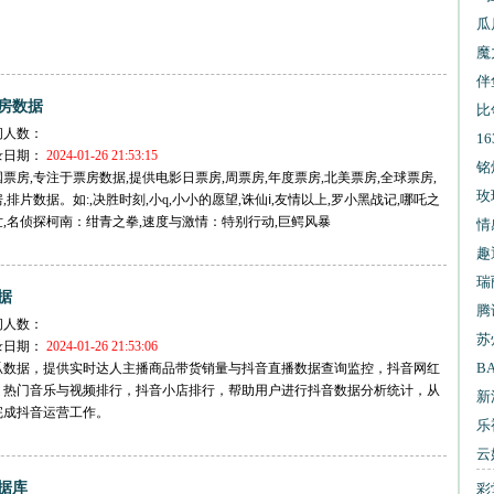
试
瓜
魔
伴
房数据
比
问人数：
1
录日期：
2024-01-26 21:53:15
信
铭
票房,专注于票房数据,提供电影日票房,周票房,年度票房,北美票房,全球票房,
玫
,排片数据。如:,决胜时刻,小q,小小的愿望,诛仙ⅰ,友情以上,罗小黑战记,哪吒之
,名侦探柯南：绀青之拳,速度与激情：特别行动,巨鳄风暴
情
趣
瑞
据
腾
问人数：
苏
录日期：
2024-01-26 21:53:06
B
瓜数据，提供实时达人主播商品带货销量与抖音直播数据查询监控，抖音网红
，热门音乐与视频排行，抖音小店排行，帮助用户进行抖音数据分析统计，从
新
完成抖音运营工作。
乐
云
据库
彩