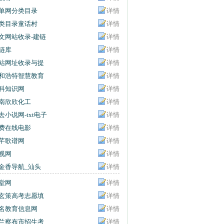
单网分类目录
详情
类目录童话村
详情
文网站收录-建链
详情
链库
详情
站网址收录与提
详情
入口
和浩特智慧教育
详情
共服务平台
科知识网
详情
南欣欣化工
详情
去小说网-txt电子
详情
下载-txt小说打包
费在线电影
详情
载站
芊歌谱网
详情
视网
详情
金香导航_汕头
详情
学网址大全_汕
堂网
详情
百事通
玄策高考志愿填
详情
名教育信息网
详情
兰察布市招生考
详情