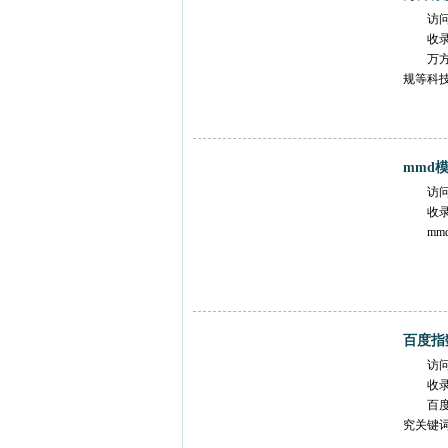
访
收
万
规等科
mmd
访
收
m
百度指
访
收
百
究关键