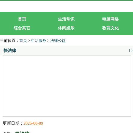
首页
生活常识
电脑网络
综合其它
休闲娱乐
教育文化
生活服务
行业企业
当前位置：
首页
>
生活服务
>
法律公益
(
)
快法律
更新日期：
2026-08-09
快法律
名称：
分类：
法律公益
网址： www.kuaifalv.com/
类型：企业类型网站
进入网站