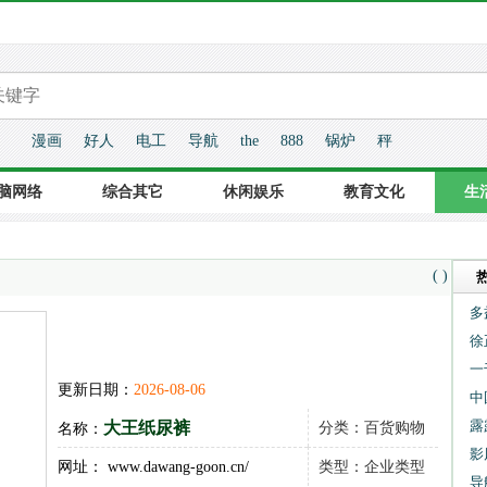
漫画
好人
电工
导航
the
888
锅炉
秤
脑网络
综合其它
休闲娱乐
教育文化
生
(
)
多
徐
一
更新日期：
2026-08-06
中
露
大王纸尿裤
分类：
百货购物
名称：
影
网址： www.dawang-goon.cn/
类型：企业类型
导