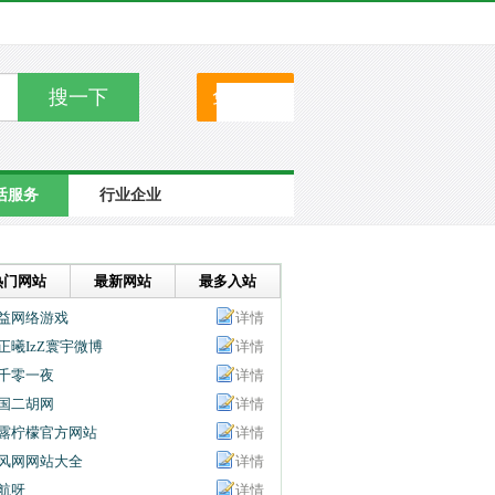
搜一下
免费提交
活服务
行业企业
热门网站
最新网站
最多入站
益网络游戏
详情
正曦IzZ寰宇微博
详情
千零一夜
详情
国二胡网
详情
露柠檬官方网站
详情
风网网站大全
详情
航呀
详情