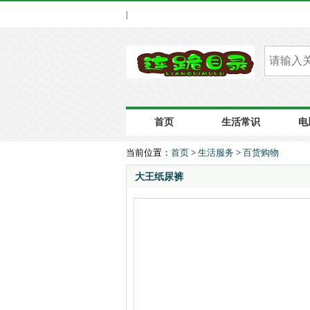
|
首页
生活常识
电
当前位置：
首页
>
生活服务
>
百货购物
大王纸尿裤