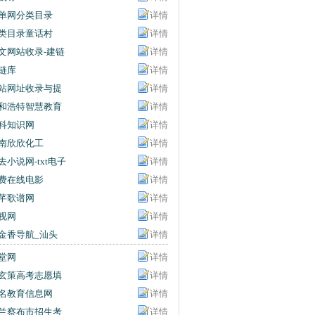
单网分类目录
详情
类目录童话村
详情
文网站收录-建链
详情
链库
详情
站网址收录与提
详情
入口
和浩特智慧教育
详情
共服务平台
科知识网
详情
南欣欣化工
详情
去小说网-txt电子
详情
下载-txt小说打包
费在线电影
详情
载站
芊歌谱网
详情
视网
详情
金香导航_汕头
详情
学网址大全_汕
堂网
详情
百事通
玄策高考志愿填
详情
名教育信息网
详情
兰察布市招生考
详情