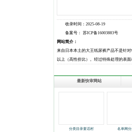
收录时间：2025-08-19
备案号： 苏ICP备16003883号
网站简介：
来自日本本土的大王纸尿裤产品不是针对
以上（高性价比）。经过特殊处理的表面
最新快审网站
分类目录童话村
名单网分