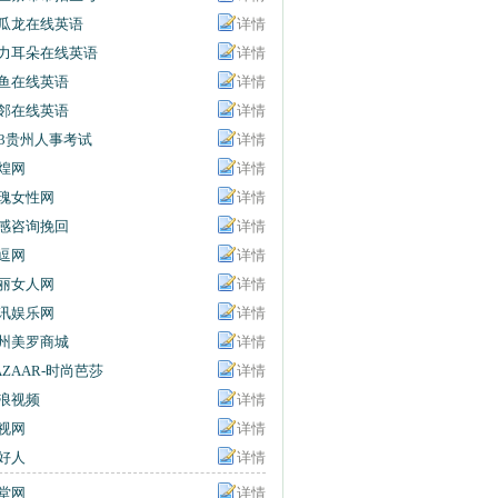
信息网
瓜龙在线英语
详情
力耳朵在线英语
详情
鱼在线英语
详情
邻在线英语
详情
63贵州人事考试
详情
息网
煌网
详情
瑰女性网
详情
感咨询挽回
详情
逗网
详情
丽女人网
详情
讯娱乐网
详情
州美罗商城
详情
AZAAR-时尚芭莎
详情
浪视频
详情
视网
详情
好人
详情
堂网
详情