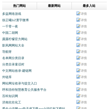
热门网站
最新网站
最多入站
多益网络游戏
详情
徐正曦IzZ寰宇微博
详情
一千零一夜
详情
中国二胡网
详情
露露柠檬官方网站
详情
影风网网站大全
详情
导航呀
详情
名单网分类目录
详情
分类目录童话村
详情
中文网站收录-建链网
详情
外链库
详情
网站网址收录与提交入口
详情
呼和浩特智慧教育公共服务平台
详情
百科知识网
详情
济南欣欣化工
详情
爱去小说网-txt电子书下载-txt小说打包下载站
详情