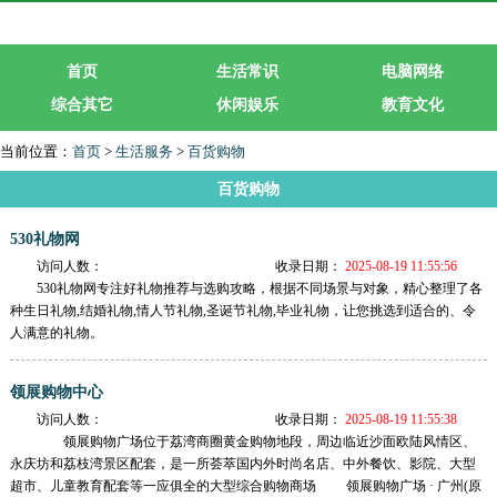
首页
生活常识
电脑网络
综合其它
休闲娱乐
教育文化
生活服务
行业企业
当前位置：
首页
>
生活服务
>
百货购物
百货购物
530礼物网
访问人数：
收录日期：
2025-08-19 11:55:56
530礼物网专注好礼物推荐与选购攻略，根据不同场景与对象，精心整理了各
种生日礼物,结婚礼物,情人节礼物,圣诞节礼物,毕业礼物，让您挑选到适合的、令
人满意的礼物。
领展购物中心
访问人数：
收录日期：
2025-08-19 11:55:38
领展购物广场位于荔湾商圈黄金购物地段，周边临近沙面欧陆风情区、
永庆坊和荔枝湾景区配套，是一所荟萃国内外时尚名店、中外餐饮、影院、大型
超市、儿童教育配套等一应俱全的大型综合购物商场 领展购物广场 · 广州(原