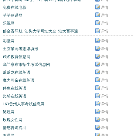
免费在线电影
详情
芊芊歌谱网
详情
乐视网
详情
郁金香导航_汕头大学网址大全_汕大百事通
详情
彩堂网
详情
王玄策高考志愿填报
详情
茂名教育信息网
详情
乌兰察布市招生考试信息网
详情
瓜瓜龙在线英语
详情
魔力耳朵在线英语
详情
伴鱼在线英语
详情
比邻在线英语
详情
163贵州人事考试信息网
详情
铭煌网
详情
玫瑰女性网
详情
情感咨询挽回
详情
趣逗网
详情