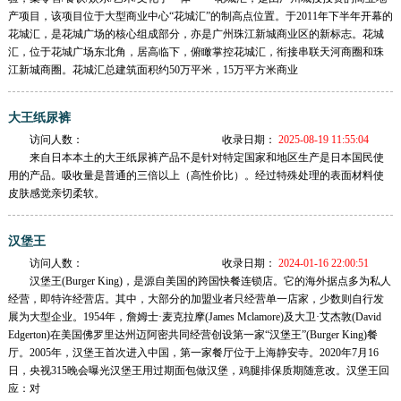
产项目，该项目位于大型商业中心“花城汇”的制高点位置。于2011年下半年开幕的
花城汇，是花城广场的核心组成部分，亦是广州珠江新城商业区的新标志。花城
汇，位于花城广场东北角，居高临下，俯瞰掌控花城汇，衔接串联天河商圈和珠
江新城商圈。花城汇总建筑面积约50万平米，15万平方米商业
大王纸尿裤
访问人数：
收录日期：
2025-08-19 11:55:04
来自日本本土的大王纸尿裤产品不是针对特定国家和地区生产是日本国民使
用的产品。吸收量是普通的三倍以上（高性价比）。经过特殊处理的表面材料使
皮肤感觉亲切柔软。
汉堡王
访问人数：
收录日期：
2024-01-16 22:00:51
汉堡王(Burger King)，是源自美国的跨国快餐连锁店。它的海外据点多为私人
经营，即特许经营店。其中，大部分的加盟业者只经营单一店家，少数则自行发
展为大型企业。1954年，詹姆士·麦克拉摩(James Mclamore)及大卫·艾杰敦(David
Edgerton)在美国佛罗里达州迈阿密共同经营创设第一家“汉堡王”(Burger King)餐
厅。2005年，汉堡王首次进入中国，第一家餐厅位于上海静安寺。2020年7月16
日，央视315晚会曝光汉堡王用过期面包做汉堡，鸡腿排保质期随意改。汉堡王回
应：对