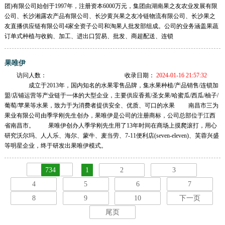
团)有限公司始创于1997年，注册资本6000万元，集团由湖南果之友农业发展有限
公司、长沙湘露农产品有限公司、长沙黄兴果之友冷链物流有限公司、长沙果之
友直播供应链有限公司4家全资子公司和淘果人批发部组成。公司的业务涵盖果蔬
订单式种植与收购、加工、进出口贸易、批发、商超配送、连锁
果唯伊
访问人数：
收录日期：
2024-01-16 21:57:32
成立于2013年，国内知名的水果零售品牌，集水果种植/产品销售/连锁加
盟/店铺运营等产业链于一体的大型企业，主要供应香蕉/圣女果/哈蜜瓜/西瓜/柚子/
葡萄/苹果等水果，致力于为消费者提供安全、优质、可口的水果 南昌市三为
果业有限公司由季学刚先生创办，果唯伊是公司的注册商标，公司总部位于江西
省南昌市。 果唯伊创办人季学刚先生用了13年时间在商场上摸爬滚打，用心
研究沃尔玛、人人乐、海尔、蒙牛、麦当劳、7-11便利店(seven-eleven)、芙蓉兴盛
等明星企业，终于研发出果唯伊模式。
734
1
2
3
4
5
6
7
8
9
10
下一页
尾页