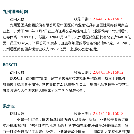
九州通医药网
访问人数：
收录日期：
2024-01-16 21:58:59
九州通医药集团股份有限公司是中国医药商业领域具有全国性网络的两家企
业之一。并于2010年11月2日在上海证券交易所挂牌上市（股票简称：“九州通”，
证券代码：600998）。截至2012年12月31日，九州通医药集团拥有总资产148.04亿
元，员工9,148人，下属公司80余家，直营和加盟的零售连锁药店875家。2012年，
九州通医药集团实现营业收入295.08亿元，上缴税收近5亿元。
BOSCH
访问人数：
收录日期：
2024-01-16 21:58:32
BOSCH，德国博世集团，是世界领先的技术及服务供应商，成立于1886年，
总部位于德国斯图加特。博世集团约271,000多名员工，集团包括罗伯特－博世公
司及其遍布50个国家的300多家分公司和区域性公司。
果之友
访问人数：
收录日期：
2024-01-16 21:58:03
创建于1997年，国内颇具影响力的大型果蔬供应商，业务涵盖果蔬订单
式种植/收购/加工/进出口贸易/批发/商超配送/连锁专卖/电子商务/冷链物流等，致
力于打造全球高品质水果供应链，业务覆盖多个国家 湖南果之友农业科技(集