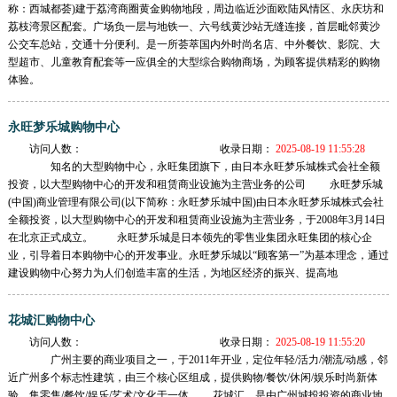
称：西城都荟)建于荔湾商圈黄金购物地段，周边临近沙面欧陆风情区、永庆坊和
荔枝湾景区配套。广场负一层与地铁一、六号线黄沙站无缝连接，首层毗邻黄沙
公交车总站，交通十分便利。是一所荟萃国内外时尚名店、中外餐饮、影院、大
型超市、儿童教育配套等一应俱全的大型综合购物商场，为顾客提供精彩的购物
体验。
永旺梦乐城购物中心
访问人数：
收录日期：
2025-08-19 11:55:28
知名的大型购物中心，永旺集团旗下，由日本永旺梦乐城株式会社全额
投资，以大型购物中心的开发和租赁商业设施为主营业务的公司 永旺梦乐城
(中国)商业管理有限公司(以下简称：永旺梦乐城中国)由日本永旺梦乐城株式会社
全额投资，以大型购物中心的开发和租赁商业设施为主营业务，于2008年3月14日
在北京正式成立。 永旺梦乐城是日本领先的零售业集团永旺集团的核心企
业，引导着日本购物中心的开发事业。永旺梦乐城以“顾客第一”为基本理念，通过
建设购物中心努力为人们创造丰富的生活，为地区经济的振兴、提高地
花城汇购物中心
访问人数：
收录日期：
2025-08-19 11:55:20
广州主要的商业项目之一，于2011年开业，定位年轻/活力/潮流/动感，邻
近广州多个标志性建筑，由三个核心区组成，提供购物/餐饮/休闲/娱乐时尚新体
验，集零售/餐饮/娱乐/艺术/文化于一体 花城汇，是由广州城投投资的商业地