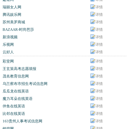
瑞丽女人网
详情
腾讯娱乐网
详情
苏州美罗商城
详情
BAZAAR-时尚芭莎
详情
新浪视频
详情
乐视网
详情
云好人
详情
彩堂网
详情
王玄策高考志愿填报
详情
茂名教育信息网
详情
乌兰察布市招生考试信息网
详情
瓜瓜龙在线英语
详情
魔力耳朵在线英语
详情
伴鱼在线英语
详情
比邻在线英语
详情
163贵州人事考试信息网
详情
铭煌网
详情