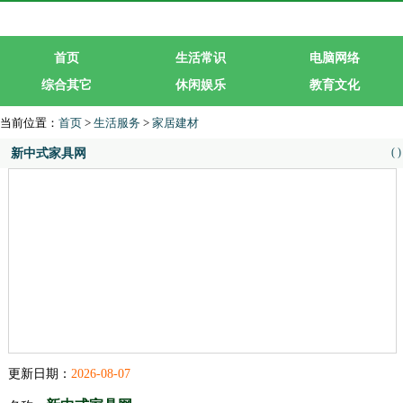
首页
生活常识
电脑网络
综合其它
休闲娱乐
教育文化
生活服务
行业企业
当前位置：
首页
>
生活服务
>
家居建材
(
)
新中式家具网
更新日期：
2026-08-07
新中式家具网
名称：
分类：
家居建材
网址： 328f.net/
类型：企业类型网站
进入网站