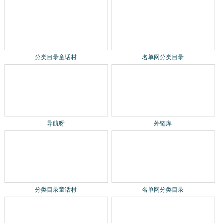
分类目录童话村
名单网分类目录
导航呀
外链库
中文网站收录-建链网
宁波网易企业邮箱
企业邮箱续费
国际商标
关于我们
联系我们
免责声明
贡献网站
网站地图
网站地图2
统计代码