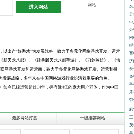
网站
名
进入网站
分
中
网
外
网
交
呼
以出产“好游戏”为发展战略，致力于多元化网络游戏开发、运营
公
百
《新天龙八部》、《经典版天龙八部手游》、《刀剑英雄》、《海
济
爱
联网游戏开发和运营商，致力于多元化网络游戏开发、运营和授
书
免
戏”为发展战略，多年来在中国网络游戏行业扮演着重要的角色。
下
芊
部》如今已经运营超过14年，拥有近4亿的庞大用户群体，作为中国
乐
郁
大
彩
大
王
最多网站打赏
一级推荐网站
报
茂
乌