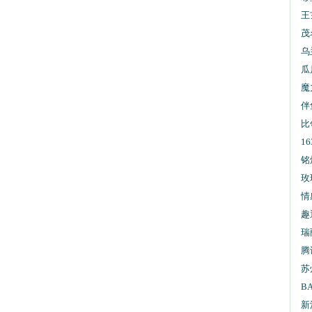
王
报
茂
乌
试
瓜
魔
伴
比
1
信
铭
玫
情
趣
瑞
腾
苏
B
新