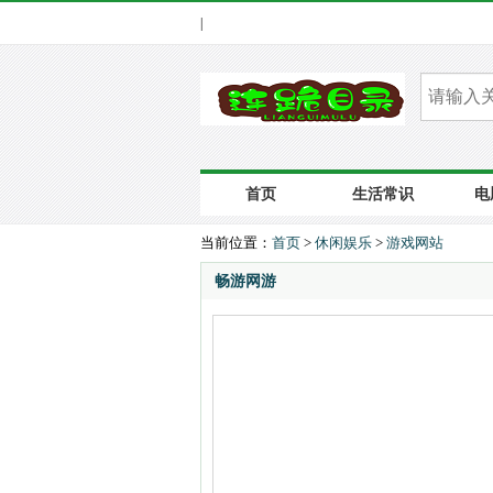
|
首页
生活常识
电
当前位置：
首页
>
休闲娱乐
>
游戏网站
畅游网游