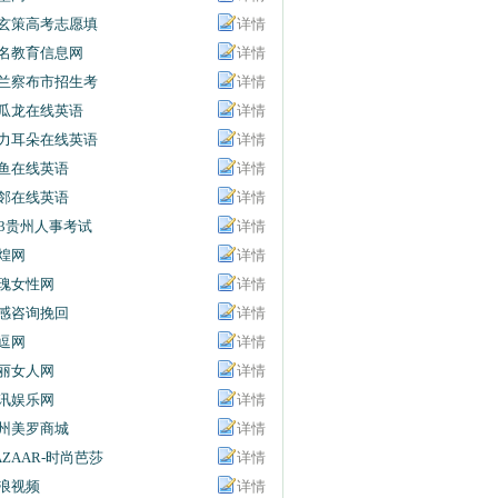
玄策高考志愿填
详情
名教育信息网
详情
兰察布市招生考
详情
信息网
瓜龙在线英语
详情
力耳朵在线英语
详情
鱼在线英语
详情
邻在线英语
详情
63贵州人事考试
详情
息网
煌网
详情
瑰女性网
详情
感咨询挽回
详情
逗网
详情
丽女人网
详情
讯娱乐网
详情
州美罗商城
详情
AZAAR-时尚芭莎
详情
浪视频
详情