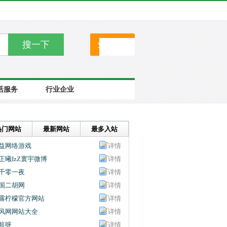
搜一下
免费提交
活服务
行业企业
热门网站
最新网站
最多入站
益网络游戏
详情
正曦IzZ寰宇微博
详情
千零一夜
详情
国二胡网
详情
露柠檬官方网站
详情
风网网站大全
详情
航呀
详情