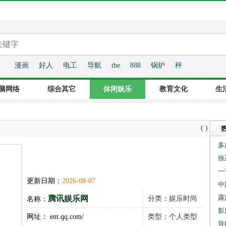
漫画
好人
电工
导航
the
888
锅炉
秤
脑网络
综合其它
休闲娱乐
教育文化
生
(
)
多
徐
一
更新日期：
2026-08-07
中
露
腾讯娱乐网
分类：
娱乐时尚
名称：
影
网址： ent.qq.com/
类型：个人类型
导