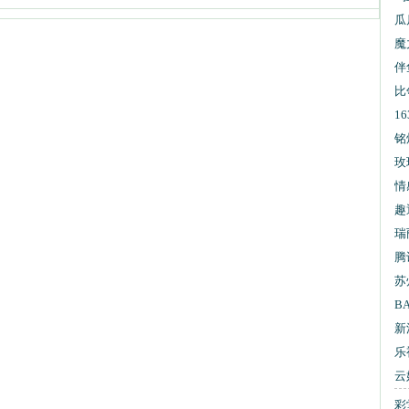
试
瓜
魔
伴
比
1
类目录
导航呀
外链库
信
铭
玫
情
箱
趣
瑞
腾
企业邮箱续费
国际商标
苏
B
新
乐
云
彩