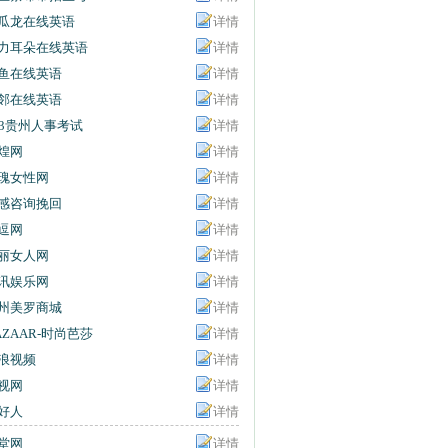
信息网
瓜龙在线英语
详情
力耳朵在线英语
详情
鱼在线英语
详情
邻在线英语
详情
63贵州人事考试
详情
息网
煌网
详情
瑰女性网
详情
感咨询挽回
详情
逗网
详情
丽女人网
详情
讯娱乐网
详情
州美罗商城
详情
AZAAR-时尚芭莎
详情
浪视频
详情
视网
详情
好人
详情
堂网
详情