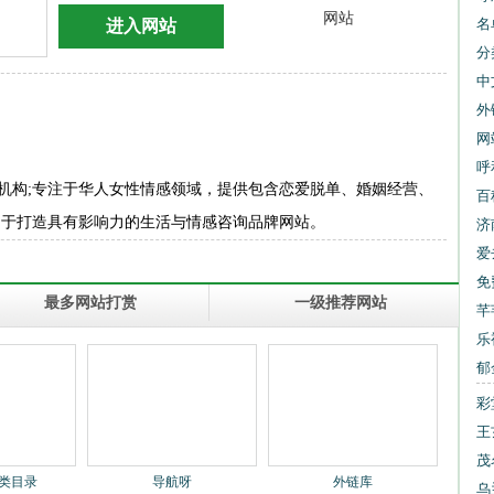
网站
名
进入网站
分
中
网
外
网
交
呼
机构;专注于华人女性情感领域，提供包含恋爱脱单、婚姻经营、
公
百
力于打造具有影响力的生活与情感咨询品牌网站。
济
爱
书
免
最多网站打赏
一级推荐网站
下
芊
乐
郁
大
彩
大
王
报
茂
类目录
导航呀
外链库
乌