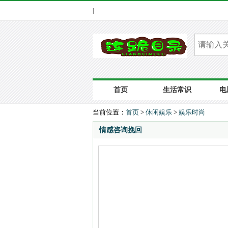
|
首页
生活常识
电
当前位置：
首页
>
休闲娱乐
>
娱乐时尚
情感咨询挽回