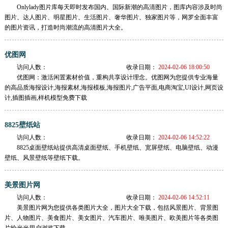
Onlylady图片库每天即时发布国内、国际新潮的高清图片，图库内容涉及时尚
图片、达人图片、明星图片、生活图片、奢华图片、独家图片等，网罗全面丰富
的图片资讯，打造时尚潮流的高清图片大全。
优图网
访问人数：
收录日期：
2024-02-06 18:00:50
优图网：激活闲置素材价值，重构共享设计理念。优图网为您提供专业海量
的高品质海报设计,海报素材,海报模板,海报图片,广告平面,电商淘宝,UI设计,网页设
计,插图插画,样机模型免费下载
8825壁纸站
访问人数：
收录日期：
2024-02-06 14:52:22
8825桌面壁纸站提供高清桌面壁纸、手机壁纸、宽屏壁纸、电脑壁纸、动漫
壁纸、风景壁纸等壁纸下载。
美景图片网
访问人数：
收录日期：
2024-02-06 14:52:11
美景图片网为您提供各类图片大全，图片大全下载，包括风景图片、背景图
片、人物图片、美食图片、美女图片、汽车图片、唯美图片、欧美图片等各类图