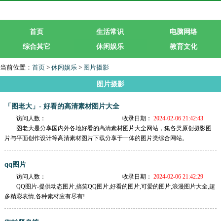
首页
生活常识
电脑网络
综合其它
休闲娱乐
教育文化
生活服务
行业企业
当前位置：
首页
>
休闲娱乐
>
图片摄影
图片摄影
「图老大」- 好看的高清素材图片大全
访问人数：
收录日期：
2024-02-06 21:42:43
图老大是分享国内外各地好看的高清素材图片大全网站，集各类原创摄影图
片与平面创作设计等高清素材图片下载分享于一体的图片类综合网站。
qq图片
访问人数：
收录日期：
2024-02-06 21:42:29
QQ图片-提供动态图片,搞笑QQ图片,好看的图片,可爱的图片,浪漫图片大全,超
多精彩表情,各种素材应有尽有!