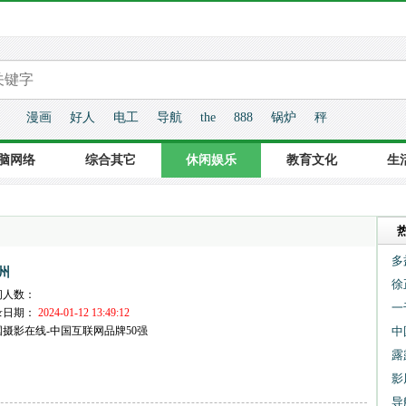
漫画
好人
电工
导航
the
888
锅炉
秤
脑网络
综合其它
休闲娱乐
教育文化
生
多
州
徐
问人数：
一
录日期：
2024-01-12 13:49:12
国摄影在线-中国互联网品牌50强
中
露
影
导