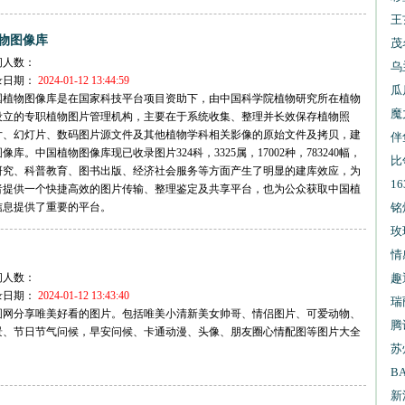
王
物图像库
报
茂
问人数：
乌
录日期：
2024-01-12 13:44:59
试
瓜
国植物图像库是在国家科技平台项目资助下，由中国科学院植物研究所在植物
魔
设立的专职植物图片管理机构，主要在于系统收集、整理并长效保存植物照
片、幻灯片、数码图片源文件及其他植物学科相关影像的原始文件及拷贝，建
伴
像库。中国植物图像库现已收录图片324科，3325属，17002种，783240幅，
比
研究、科普教育、图书出版、经济社会服务等方面产生了明显的建库效应，为
1
者提供一个快捷高效的图片传输、整理鉴定及共享平台，也为公众获取中国植
信息提供了重要的平台。
信
铭
玫
情
问人数：
趣
录日期：
2024-01-12 13:43:40
瑞
图网分享唯美好看的图片。包括唯美小清新美女帅哥、情侣图片、可爱动物、
腾
景、节日节气问候，早安问候、卡通动漫、头像、朋友圈心情配图等图片大全
苏
B
新