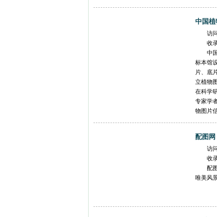
中国植
访
收
中
标本馆
片、底
立植物图
在科学
专家学
物图片
配图网
访
收
配
唯美风