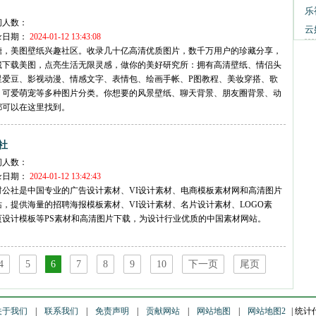
乐
问人数：
云
录日期：
2024-01-12 13:43:08
糖，美图壁纸兴趣社区。收录几十亿高清优质图片，数千万用户的珍藏分享，
藏下载美图，点亮生活无限灵感，做你的美好研究所：拥有高清壁纸、情侣头
星爱豆、影视动漫、情感文字、表情包、绘画手帐、P图教程、美妆穿搭、歌
、可爱萌宠等多种图片分类。你想要的风景壁纸、聊天背景、朋友圈背景、动
都可以在这里找到。
社
问人数：
录日期：
2024-01-12 13:42:43
材公社是中国专业的广告设计素材、VI设计素材、电商模板素材网和高清图片
站，提供海量的招聘海报模板素材、VI设计素材、名片设计素材、LOGO素
页设计模板等PS素材和高清图片下载，为设计行业优质的中国素材网站。
4
5
6
7
8
9
10
下一页
尾页
关于我们
|
联系我们
|
免责声明
|
贡献网站
|
网站地图
|
网站地图2
|
统计