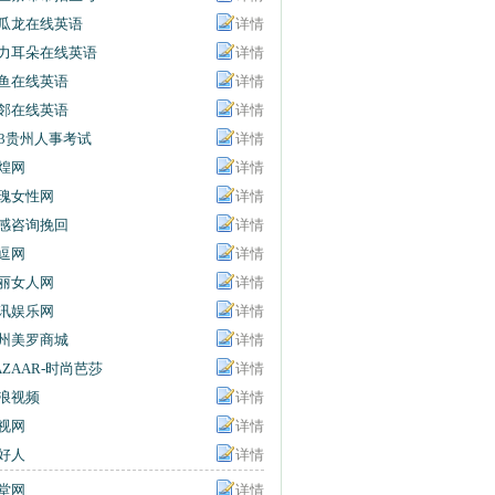
信息网
瓜龙在线英语
详情
力耳朵在线英语
详情
鱼在线英语
详情
邻在线英语
详情
63贵州人事考试
详情
息网
煌网
详情
瑰女性网
详情
感咨询挽回
详情
逗网
详情
丽女人网
详情
讯娱乐网
详情
州美罗商城
详情
AZAAR-时尚芭莎
详情
浪视频
详情
视网
详情
好人
详情
堂网
详情