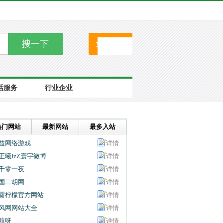
搜一下
免费提交
活服务
行业企业
热门网站
最新网站
最多入站
益网络游戏
详情
正曦IzZ寰宇微博
详情
千零一夜
详情
国二胡网
详情
露柠檬官方网站
详情
风网网站大全
详情
航呀
详情