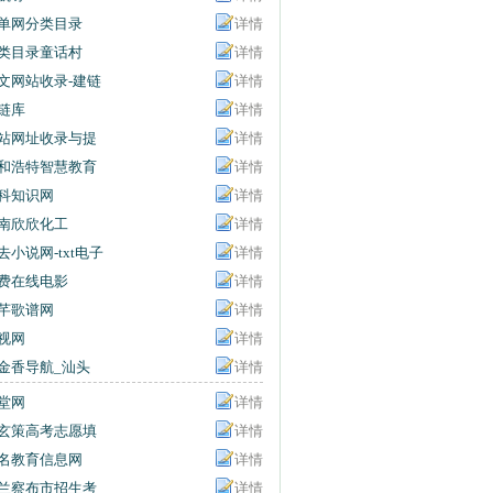
单网分类目录
详情
类目录童话村
详情
文网站收录-建链
详情
链库
详情
站网址收录与提
详情
入口
和浩特智慧教育
详情
共服务平台
科知识网
详情
南欣欣化工
详情
去小说网-txt电子
详情
下载-txt小说打包
费在线电影
详情
载站
芊歌谱网
详情
视网
详情
金香导航_汕头
详情
学网址大全_汕
堂网
详情
百事通
玄策高考志愿填
详情
名教育信息网
详情
兰察布市招生考
详情