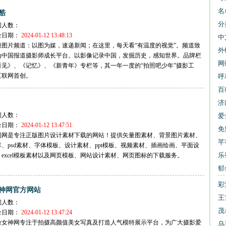
名
酷
分
问人数：
录日期：
2024-01-12 13:48:13
中
浪图片频道：以图为媒，速递新闻；在这里，每天看“有温度的视觉”。频道致
网
外
为中国报道摄影师成长平台。以影像记录中国，发掘历史，感知世界。品牌栏
网
看见》、《记忆》、《新青年》专栏等，其一年一度的“拍照吧少年”摄影工
互联网首创。
交
呼
公
百
济
问人数：
爱
录日期：
2024-01-12 13:47:51
书
免
图网是专注正版图片设计素材下载的网站！提供矢量图素材、背景图片素材、
下
芊
、psd素材、字体模板、设计素材、ppt模板、视频素材、插画绘画、平面设
乐
excel模板素材以及网页模板、网站设计素材、网页图标的下载服务。
郁
大
彩
神网官方网站
大
王
问人数：
报
茂
录日期：
2024-01-12 13:47:24
拉女神网专注于拍摄高颜值美女写真及打造人气模特展示平台，为广大摄影爱
乌