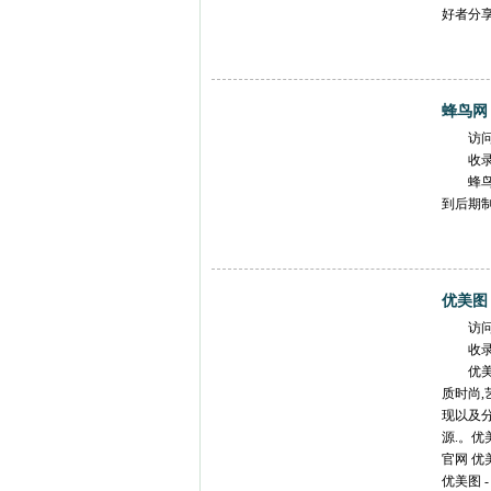
好者分
蜂鸟网
访
收
蜂
到后期制
优美图
访
收
优美
质时尚,
现以及
源.。优美
官网 优美
优美图 -