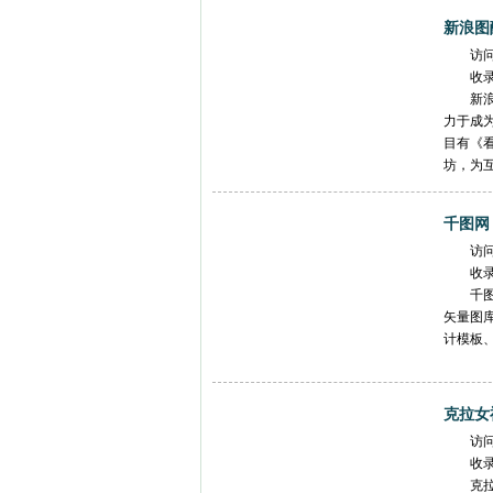
新浪图
访
收
新
力于成
目有《
坊，为
千图网
访
收
千
矢量图库
计模板、
克拉女
访
收
克