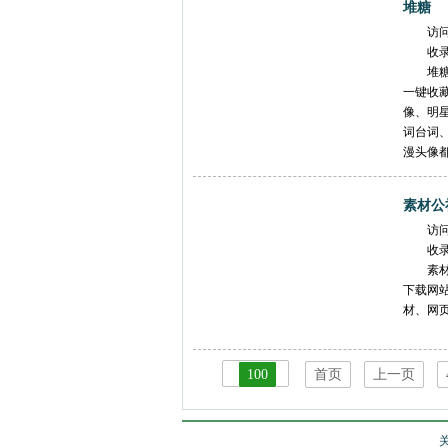
堆糖
访
收
堆
一键收
像、明
词台词
漫头像
素材公
访
收
素
下载网
材、网
100
首页
上一页