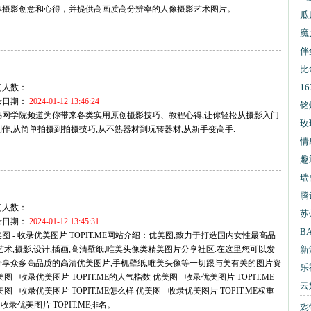
享摄影创意和心得，并提供高画质高分辨率的人像摄影艺术图片。
试
瓜
魔
伴
比
1
问人数：
录日期：
2024-01-12 13:46:24
信
铭
鸟网学院频道为你带来各类实用原创摄影技巧、教程心得,让你轻松从摄影入门
玫
作,从简单拍摄到拍摄技巧,从不熟器材到玩转器材,从新手变高手.
情
趣
瑞
腾
问人数：
苏
录日期：
2024-01-12 13:45:31
B
图 - 收录优美图片 TOPIT.ME网站介绍：优美图,致力于打造国内女性最高品
艺术,摄影,设计,插画,高清壁纸,唯美头像类精美图片分享社区.在这里您可以发
新
分享众多高品质的高清优美图片,手机壁纸,唯美头像等一切跟与美有关的图片资
乐
图 - 收录优美图片 TOPIT.ME的人气指数 优美图 - 收录优美图片 TOPIT.ME
云
图 - 收录优美图片 TOPIT.ME怎么样 优美图 - 收录优美图片 TOPIT.ME权重
 收录优美图片 TOPIT.ME排名。
彩