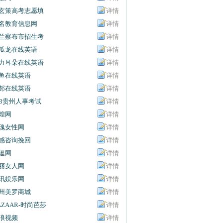
玄策高考志愿填
详情
名教育信息网
详情
兰察布市招生考
详情
信息网
瓜龙在线英语
详情
力耳朵在线英语
详情
鱼在线英语
详情
邻在线英语
详情
63贵州人事考试
详情
息网
煌网
详情
瑰女性网
详情
感咨询挽回
详情
逗网
详情
丽女人网
详情
讯娱乐网
详情
州美罗商城
详情
AZAAR-时尚芭莎
详情
浪视频
详情