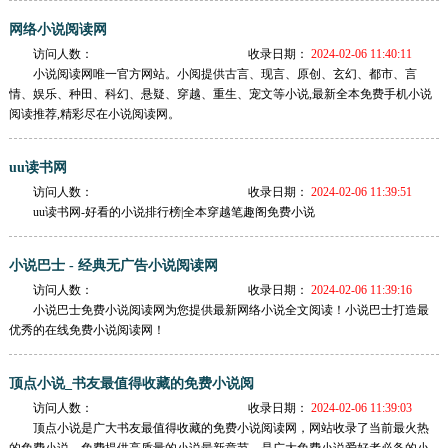
网络小说阅读网
访问人数：
收录日期：
2024-02-06 11:40:11
小说阅读网唯一官方网站。小阅提供古言、现言、原创、玄幻、都市、言
情、娱乐、种田、科幻、悬疑、穿越、重生、宠文等小说,最新全本免费手机小说
阅读推荐,精彩尽在小说阅读网。
uu读书网
访问人数：
收录日期：
2024-02-06 11:39:51
uu读书网-好看的小说排行榜|全本穿越笔趣阁免费小说
小说巴士 - 经典无广告小说阅读网
访问人数：
收录日期：
2024-02-06 11:39:16
小说巴士免费小说阅读网为您提供最新网络小说全文阅读！小说巴士打造最
优秀的在线免费小说阅读网！
顶点小说_书友最值得收藏的免费小说阅
访问人数：
收录日期：
2024-02-06 11:39:03
顶点小说是广大书友最值得收藏的免费小说阅读网，网站收录了当前最火热