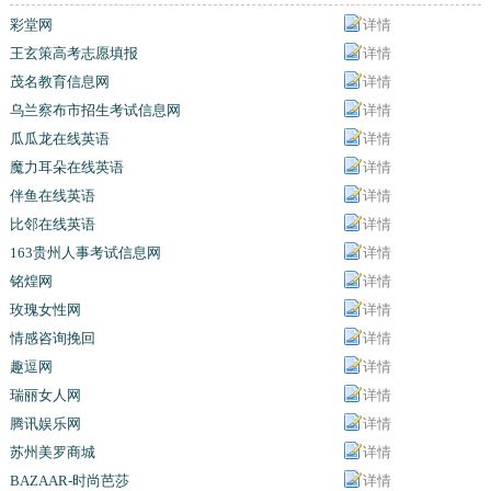
彩堂网
详情
王玄策高考志愿填报
详情
茂名教育信息网
详情
乌兰察布市招生考试信息网
详情
瓜瓜龙在线英语
详情
魔力耳朵在线英语
详情
伴鱼在线英语
详情
比邻在线英语
详情
163贵州人事考试信息网
详情
铭煌网
详情
玫瑰女性网
详情
情感咨询挽回
详情
趣逗网
详情
瑞丽女人网
详情
腾讯娱乐网
详情
苏州美罗商城
详情
BAZAAR-时尚芭莎
详情