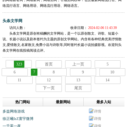
的网络新名词，网络新词，网络热词，引领热词榜单！包含最新网络流行语、网
络流行语言、网络用语、网络流行用语、网络语言。
头条文学网
访问人数：
收录日期：
2024-02-06 11:43:39
头条文学网是原创有稿酬的文学网站，是一个以原创散文、诗歌、短篇小
说、长篇小说以及剧本签约为主题的原创文学网站。内含有各种经典优美抒情散
文,爱情散文,名家散文,免费小说与诗歌等,同时签约长篇小说拍摄影视。欢迎到头
条文学网在线投稿阅读点评。
323
首页
上一页
5
6
7
8
9
10
11
12
13
14
下一页
尾页
热门网站
最新网站
最多入站
多益网络游戏
详情
徐正曦IzZ寰宇微博
详情
一千零一夜
详情