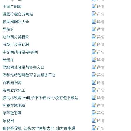
中国二胡网
详情
露露柠檬官方网站
详情
影风网网站大全
详情
导航呀
详情
名单网分类目录
详情
分类目录童话村
详情
中文网站收录-建链网
详情
外链库
详情
网站网址收录与提交入口
详情
呼和浩特智慧教育公共服务平台
详情
百科知识网
详情
济南欣欣化工
详情
爱去小说网-txt电子书下载-txt小说打包下载站
详情
免费在线电影
详情
芊芊歌谱网
详情
乐视网
详情
郁金香导航_汕头大学网址大全_汕大百事通
详情