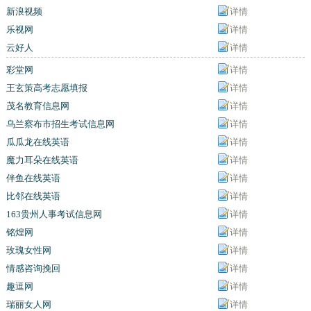
新浪视频
详情
乐视网
详情
云好人
详情
彩堂网
详情
王玄策高考志愿填报
详情
茂名教育信息网
详情
乌兰察布市招生考试信息网
详情
瓜瓜龙在线英语
详情
魔力耳朵在线英语
详情
伴鱼在线英语
详情
比邻在线英语
详情
163贵州人事考试信息网
详情
铭煌网
详情
玫瑰女性网
详情
情感咨询挽回
详情
趣逗网
详情
瑞丽女人网
详情