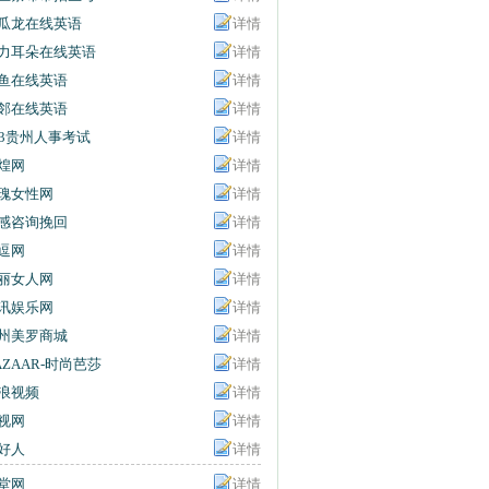
信息网
瓜龙在线英语
详情
力耳朵在线英语
详情
鱼在线英语
详情
邻在线英语
详情
63贵州人事考试
详情
息网
煌网
详情
瑰女性网
详情
感咨询挽回
详情
逗网
详情
丽女人网
详情
讯娱乐网
详情
州美罗商城
详情
AZAAR-时尚芭莎
详情
浪视频
详情
视网
详情
好人
详情
堂网
详情