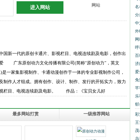
网站
名
进入网站
分
中
网
外
网
交
呼
国新一代的原创卡通片、影视栏目、电视连续剧及电影，创作出
公
百
爱 广东原创动力文化传播有限公司(简称“原创动力”，英文
济
爱
ining，缩写CPE)是一家集影视制作、卡通动漫创作于一体的专业影视制作公司，
书
免
及制作人才组成。拥有创作、设计、制作、发行的开拓实力，致力
下
芊
影视栏目、电视连续剧及电影。 作品：《宝贝女儿好
乐
郁
大
最多网站打赏
一级推荐网站
彩
大
王
报
茂
乌