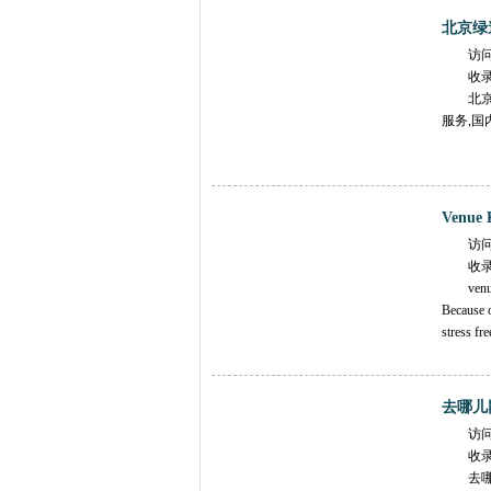
北京绿
访
收
北
服务,国
Venue
访
收
venu
Because o
stress fre
去哪儿
访
收
去