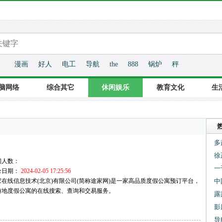
漫画
好人
电工
导航
the
888
锅炉
秤
脑网络
综合其它
休闲娱乐
教育文化
生
多
徐
问人数：
一
录日期：
2024-02-05 17:25:56
家在线信息技术(北京)有限公司(简称途家网)是一家高品质度假公寓预订平台，
中
游地度假公寓的在线搜索、查询和交易服务。
露
影
导