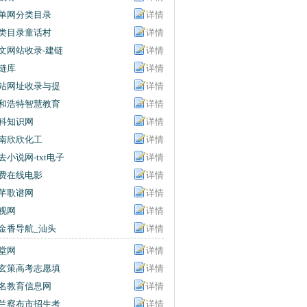
单网分类目录
详情
类目录童话村
详情
文网站收录-建链
详情
链库
详情
站网址收录与提
详情
入口
和浩特智慧教育
详情
共服务平台
科知识网
详情
南欣欣化工
详情
去小说网-txt电子
详情
下载-txt小说打包
费在线电影
详情
载站
芊歌谱网
详情
视网
详情
金香导航_汕头
详情
学网址大全_汕
堂网
详情
百事通
玄策高考志愿填
详情
名教育信息网
详情
兰察布市招生考
详情