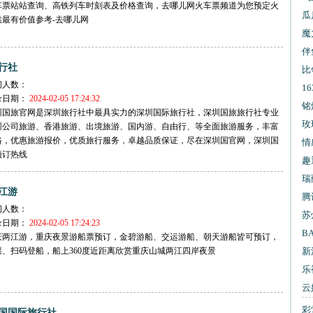
车票站站查询、高铁列车时刻表及价格查询，去哪儿网火车票频道为您预定火
试
瓜
供最有价值参考-去哪儿网
魔
伴
行社
比
问人数：
1
录日期：
2024-02-05 17:24:32
信
铭
圳国旅官网是深圳旅行社中最具实力的深圳国际旅行社，深圳国旅旅行社专业
玫
圳公司旅游、香港旅游、出境旅游、国内游、自由行、等全面旅游服务，丰富
路，优惠旅游报价，优质旅行服务，卓越品质保证，尽在深圳国官网，深圳国
情
预订热线
趣
瑞
江游
腾
问人数：
苏
录日期：
2024-02-05 17:24:23
B
庆两江游，重庆夜景游船票预订，金碧游船、交运游船、朝天游船皆可预订，
票、扫码登船，船上360度近距离欣赏重庆山城两江四岸夜景
新
乐
云
彩
国国际旅行社