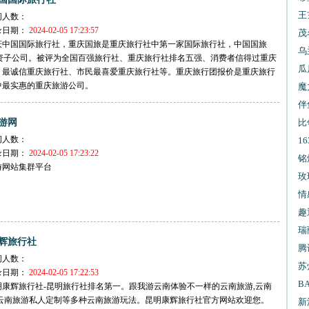
王
问人数：
录日期：
2024-02-05 17:23:57
报
茂
庆中国国际旅行社，重庆国旅是重庆旅行社中第一家国际旅行社，中国国旅
乌
S全资子公司。被评为全国百强旅行社、重庆旅行社排名五强、消费者信得过重庆
试
瓜
、最诚信重庆旅行社、市民最喜爱重庆旅行社等。重庆旅行团报价是重庆旅行
中最实惠的重庆旅游公司。
魔
伴
游网
比
问人数：
1
录日期：
2024-02-05 17:23:22
信
铭
游网站集群平台
玫
情
趣
瑞
辉旅行社
腾
问人数：
苏
录日期：
2024-02-05 17:22:53
B
明康辉旅行社-昆明旅行社排名第一。跟我游云南体验不一样的云南旅游,云南
,云南旅游私人定制等多种云南旅游玩法。昆明康辉旅行社官方网站欢迎您。
新