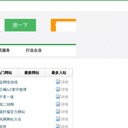
搜一下
免费提交
活服务
行业企业
热门网站
最新网站
最多入站
益网络游戏
详情
正曦IzZ寰宇微博
详情
千零一夜
详情
国二胡网
详情
露柠檬官方网站
详情
风网网站大全
详情
航呀
详情