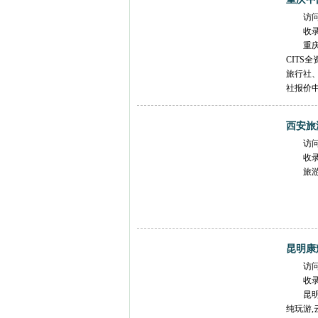
访
收
重
CIT
旅行社
社报价
西安旅
访
收
旅
昆明康
访
收
昆
纯玩游