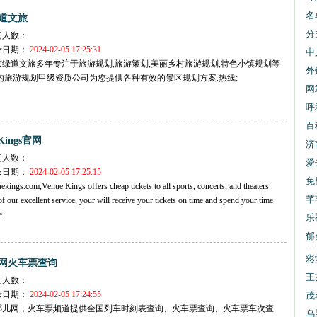
名
道文旅
分
问人数：
录日期：
2024-02-05 17:25:31
中
京绿道文旅多年专注于旅游规划,旅游策划,美丽乡村旅游规划,特色小镇规划等
网
外
内旅游规划甲级资质公司为您提供各种有效的景区规划方案.热线:
网
交
呼
公
百
 Kings官网
济
问人数：
爱
录日期：
2024-02-05 17:25:15
书
免
ekings.com,Venue Kings offers cheap tickets to all sports, concerts, and theaters.
下
芊
f our excellent service, your will receive your tickets on time and spend your time
e.
乐
郁
大
彩
网火车票查询
大
王
问人数：
录日期：
2024-02-05 17:24:55
报
茂
哪儿网，火车票频道提供全国列车时刻表查询、火车票查询、火车票车次查
乌