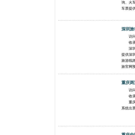
询、火
车票提
深圳旅
访
收
深
提供深
旅游线
旅官网
重庆两
访
收
重
系统出
重庆中