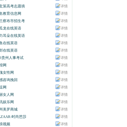
玄策高考志愿填
详情
名教育信息网
详情
兰察布市招生考
详情
信息网
瓜龙在线英语
详情
力耳朵在线英语
详情
鱼在线英语
详情
邻在线英语
详情
63贵州人事考试
详情
息网
煌网
详情
瑰女性网
详情
感咨询挽回
详情
逗网
详情
丽女人网
详情
讯娱乐网
详情
州美罗商城
详情
AZAAR-时尚芭莎
详情
浪视频
详情