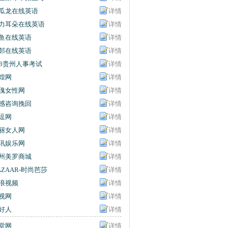
信息网
瓜龙在线英语
详情
力耳朵在线英语
详情
鱼在线英语
详情
邻在线英语
详情
63贵州人事考试
详情
息网
煌网
详情
瑰女性网
详情
感咨询挽回
详情
逗网
详情
丽女人网
详情
讯娱乐网
详情
州美罗商城
详情
AZAAR-时尚芭莎
详情
浪视频
详情
视网
详情
好人
详情
堂网
详情