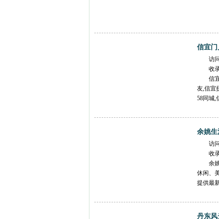
信宜门
访
收
信宜
友,信宜
58同城
余姚生
访
收
余
休闲、
提供最
丹东风