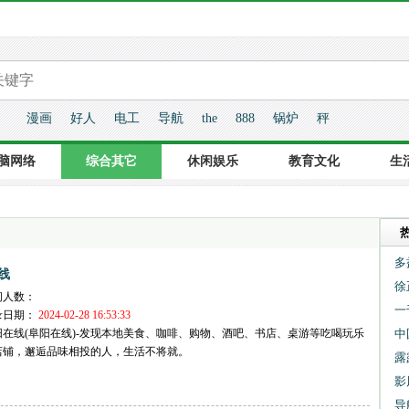
漫画
好人
电工
导航
the
888
锅炉
秤
脑网络
综合其它
休闲娱乐
教育文化
生
多
线
徐
问人数：
一
录日期：
2024-02-28 16:53:33
阳在线(阜阳在线)-发现本地美食、咖啡、购物、酒吧、书店、桌游等吃喝玩乐
中
店铺，邂逅品味相投的人，生活不将就。
露
影
导