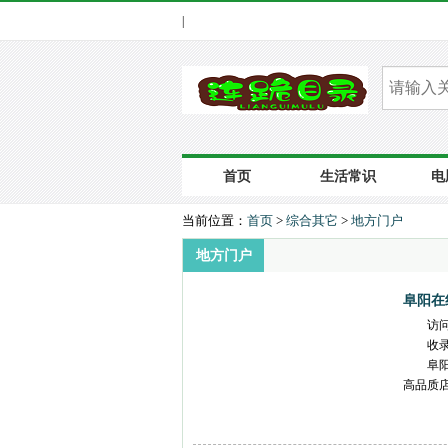
|
首页
生活常识
电
当前位置：
首页
>
综合其它
>
地方门户
地方门户
阜阳在
访
收
阜
高品质