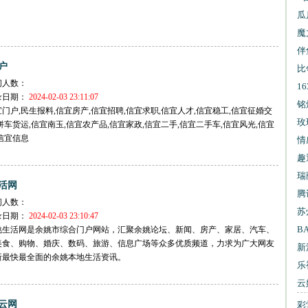
试
瓜
魔
伴
户
比
问人数：
1
录日期：
2024-02-03 23:11:07
信
铭
门户,民生报料,信宜房产,信宜招聘,信宜求职,信宜人才,信宜稳工,信宜征婚交
玫
拼车货运,信宜南玉,信宜农产品,信宜家政,信宜二手,信宜二手车,信宜风光,信宜
,信宜信息
情
趣
瑞
活网
腾
问人数：
苏
录日期：
2024-02-03 23:10:47
B
姚生活网是余姚市综合门户网站，汇聚余姚论坛、新闻、房产、家居、汽车、
美食、购物、婚庆、数码、旅游、信息广场等众多优质频道，力求为广大网友
新
新最快最全面的余姚本地生活资讯。
乐
云
云网
彩