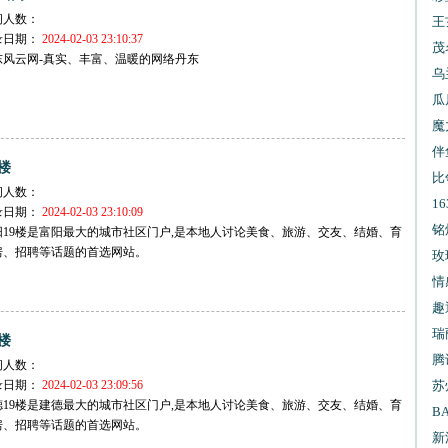
问人数：
王
录日期：
2024-02-03 23:10:37
报
茂
东风云网-真实、丰富、温暖的网络丹东
乌
试
瓜
魔
伴
楼
比
问人数：
1
录日期：
2024-02-03 23:10:09
信
铭
阳19楼是富阳最大的城市社区门户,是本地人讨论美食、旅游、交友、结婚、育
房、招聘等话题的首选网站。
玫
情
趣
瑞
楼
腾
问人数：
录日期：
2024-02-03 23:09:56
苏
德19楼是建德最大的城市社区门户,是本地人讨论美食、旅游、交友、结婚、育
B
房、招聘等话题的首选网站。
新