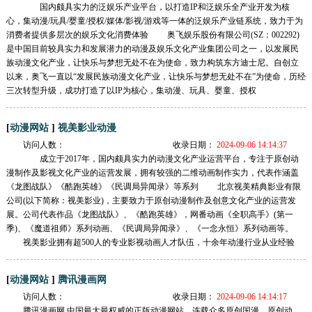
国内颇具实力的泛娱乐产业平台，以打造IP和泛娱乐全产业开发为核
心，集动漫/玩具/婴童/授权/媒体/影视/游戏等一体的泛娱乐产业链系统，致力于为
消费者提供多层次的娱乐文化消费体验 奥飞娱乐股份有限公司(SZ：002292)
是中国目前较具实力和发展潜力的动漫及娱乐文化产业集团公司之一，以发展民
族动漫文化产业，让快乐与梦想无处不在为使命，致力构筑东方迪士尼。自创立
以来，奥飞一直以“发展民族动漫文化产业，让快乐与梦想无处不在”为使命，历经
三次转型升级，成功打造了以IP为核心，集动漫、玩具、婴童、授权
[
]
动漫网站
视美影业动漫
访问人数：
收录日期：
2024-09-06 14:14:37
成立于2017年，国内颇具实力的动漫文化产业运营平台，专注于原创动
漫制作及影视文化产业的运营发展，拥有较强的二维动画制作实力，代表作涵盖
《龙图战队》《酷跑英雄》《民调局异闻录》等系列 北京视美精典影业有限
公司(以下简称：视美影业)，主要致力于原创动漫制作及创意文化产业的运营发
展。公司代表作品《龙图战队》、《酷跑英雄》，网番动画《全职高手》(第一
季)、《魔道祖师》系列动画、《民调局异闻录》、《一念永恒》系列动画等。
视美影业拥有超500人的专业影视动画人才队伍，十余年动漫行业从业经验
[
]
动漫网站
腾讯漫画网
访问人数：
收录日期：
2024-09-06 14:14:17
腾讯漫画网,中国最大最权威的正版动漫网站，连载众多原创国漫，原创动