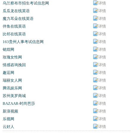
乌兰察布市招生考试信息网
详情
瓜瓜龙在线英语
详情
魔力耳朵在线英语
详情
伴鱼在线英语
详情
比邻在线英语
详情
163贵州人事考试信息网
详情
铭煌网
详情
玫瑰女性网
详情
情感咨询挽回
详情
趣逗网
详情
瑞丽女人网
详情
腾讯娱乐网
详情
苏州美罗商城
详情
BAZAAR-时尚芭莎
详情
新浪视频
详情
乐视网
详情
云好人
详情