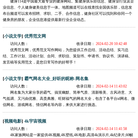
健身114是中国最大最专业的健身网站。集健身俱乐部信息、健身业行业及企
业信息、个人健身健美信息于一体。地图频道可以在线查找全国俱乐部，信息发
布台频道可以发布招聘、求职、二手、合作信息，健身社区可以找到和你同一个
健身房的朋友，企业信息港提供最新行业企业动态。
[
]
小说文学
优秀范文网
访问人数：
收录日期：
2024-02-20 10:42:48
优秀范文网，优秀范文写作网站，为您提供工作总结、活动总结、实习总
结、工作计划、活动计划、合同、求职信、策划书、申请书、协议书、演讲稿、
发言稿等实用范文，是您日常写作的好帮手！
[
]
小说文学
霸气网名大全_好听的昵称-网名集
访问人数：
收录日期：
2024-02-14 11:43:02
网名集为大家分享的霸气、搞笑幽默、简单气质、清新唯美、古风诗意、大
气低调、又污由优雅、高贵典雅、旺财福气的网名大全，包含了各平台id网名、微
信网名、游戏网名、情侣网名等内容，来供大家进行挑选。
[
]
视频电影
4k宇宙视频
访问人数：
收录日期：
2024-02-14 11:41:58
4K家族网站是一家提供4K视频,4K壁纸,4K电影,高清4k演示片,4k纪录片,60帧