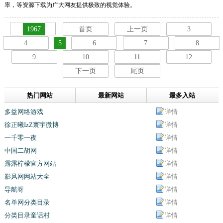
率，等资源下载为广大网友提供极致的视觉体验。
1967
首页
上一页
3
4
5
6
7
8
9
10
11
12
下一页
尾页
热门网站
最新网站
最多入站
多益网络游戏
详情
徐正曦IzZ寰宇微博
详情
一千零一夜
详情
中国二胡网
详情
露露柠檬官方网站
详情
影风网网站大全
详情
导航呀
详情
名单网分类目录
详情
分类目录童话村
详情