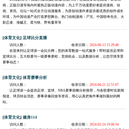
画，正版日漫等海内外最热正版动漫内容，为上千万动漫爱好者提供漫画、动
画、资讯、论坛一站式全方位动漫服务，为原创动漫作者提供最优质的创作成长
环境，为中国动漫产业打造梦想舞台。热门动画|漫画：尸兄、中国惊奇先生、火
影忍者、海贼王、星与铁、野有蔓草等
[
]
体育文化
足球比分直播
访问人数：
收录日期：
2024-06-13 15:29:48
欢迎来到让足球滚一会比分网，您的体育数据一站式服务！即时提供足球和
篮球比分，五大联赛与一级赛事赛程，竞猜机会，以及数据分析，让您尽情享受
赛事动态！
[
]
体育文化
体育赛事分析
访问人数：
收录日期：
2024-04-21 22:51:07
让足球滚一会提供足球、篮球、NBA赛事前瞻分析推荐，与各联赛时实新闻
报道、球员转会消息、赛事录像回放等资讯，用心认真把每件事做到最好的网
站。
[
]
体育文化
健身114
访问人数：
收录日期：
2024-02-24 19:06:34