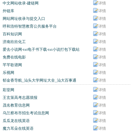
中文网站收录-建链网
详情
外链库
详情
网站网址收录与提交入口
详情
呼和浩特智慧教育公共服务平台
详情
百科知识网
详情
济南欣欣化工
详情
爱去小说网-txt电子书下载-txt小说打包下载站
详情
免费在线电影
详情
芊芊歌谱网
详情
乐视网
详情
郁金香导航_汕头大学网址大全_汕大百事通
详情
彩堂网
详情
王玄策高考志愿填报
详情
茂名教育信息网
详情
乌兰察布市招生考试信息网
详情
瓜瓜龙在线英语
详情
魔力耳朵在线英语
详情