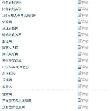
伴鱼在线英语
详情
比邻在线英语
详情
163贵州人事考试信息网
详情
铭煌网
详情
玫瑰女性网
详情
情感咨询挽回
详情
趣逗网
详情
瑞丽女人网
详情
腾讯娱乐网
详情
苏州美罗商城
详情
BAZAAR-时尚芭莎
详情
新浪视频
详情
乐视网
详情
云好人
详情
彩堂网
详情
王玄策高考志愿填报
详情
茂名教育信息网
详情