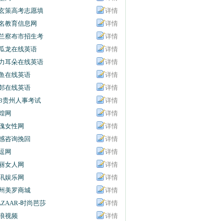
玄策高考志愿填
详情
名教育信息网
详情
兰察布市招生考
详情
信息网
瓜龙在线英语
详情
力耳朵在线英语
详情
鱼在线英语
详情
邻在线英语
详情
63贵州人事考试
详情
息网
煌网
详情
瑰女性网
详情
感咨询挽回
详情
逗网
详情
丽女人网
详情
讯娱乐网
详情
州美罗商城
详情
AZAAR-时尚芭莎
详情
浪视频
详情