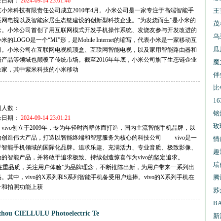
录日期：
2024-09-14 23:01:46
京小米科技有限责任公司成立2010年4月。小米公司是一家专注于高端智能手
王
联网电视以及智能家居生态链建设的创新型科技企业。“为发烧而生”是小米的
报
茂
念。小米公司首创了用互联网模式开发手机操作系统、发烧友参与开发改进的
乌
米的LOGO是一个“MI”形，是Mobile Internet的缩写，代表小米是一家移动互
试
瓜
司。小米公司在互联网电视机顶盒、互联网智能电视，以及家用智能路由器和
居产品等领域也颠覆了传统市场。截至2016年年底，小米公司旗下生态链企业
魔
0余家，其中紫米科技的小米移动
伴
比
1
问人数：
信
铭
录日期：
2024-09-14 23:01:21
玫
ivo创立于2009年，专为年轻时尚群体而打造，国内主流智能手机品牌，以
动创造伟大产品，打造以智能终端和智慧服务为核心的科技公司 vivo是一
情
于智能手机领域的国际化品牌。追求乐趣、充满活力、专业音质、极致影像、
趣
验的智能产品，并将敢于追求极致、持续创造惊喜作为vivo的坚定追求。
瑞
以“注重品质，关注用户体验”为品牌理念，不断推陈出新，为用户带来一系列出
。其中，vivo的X系列和S系列智能手机备受用户追捧。vivo的X系列手机在
腾
计和拍照功能上获
苏
B
hou CIELLULU Photoelectric Te
新