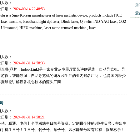
问人数：
乐
录日期：
2024-09-14 22:48:53
云
lulu is a Sino-Korean manufacturer of laser aesthetic device, products include PlCO
L laser machine, broadband light dpl laser, Diode laser, Q switch ND YAG laser, CO2
, Ultrasound, HIFU machine , laser tattoo removal machine , laser
问人数：
录日期：
2024-01-31 14:58:33
互联(品牌：IndoorLink)是一家专业从事展厅团队讲解系统、自动导览机、导
导游仪，智能导游，自助导览机的研发和生产的业内知名厂商， 也是国内极少
掌握导览讲解设备核心技术的源头厂商
号
问人数：
录日期：
2024-01-31 14:58:21
移动、联通、电信】全网稀缺生日靓号资源。定制最个性的8位生日号，带出生
的手机生日号！生日号、豹子号、顺子号、风水能量号应有尽有，限量秒杀！