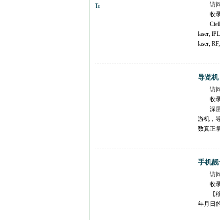
访
收
Ciel
laser, lP
laser, RF
导览机
访
收
深层
游机，
数真正
手机靓
访
收
【
年月日