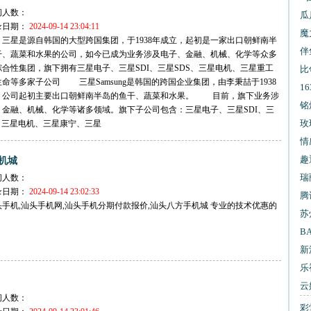
问人数：
试
瓜
录日期：
2024-09-14 23:04:11
魔
星是源自韩国的大型跨国集团，于1938年成立，起初是一家出口朝鲜南半
伴
干、蔬菜和水果的公司，如今已成为业务涉及电子、金融、机械、化学等众多
综合性集团，旗下拥有三星电子、三星SDI、三星SDS、三星电机、三星重工
比
命等多家子公司 三星Samsung是韩国的跨国企业集团，由李秉喆于1938
1
，公司起初主要出口朝鲜南半岛的鱼干、蔬菜和水果。 目前，旗下业务涉
信
铭
、金融、机械、化学等诸多领域。旗下子公司包含：三星电子、三星SDI、三
玫
、三星电机、三星康宁、三星
情
趣
机城
瑞
问人数：
录日期：
2024-09-14 23:02:33
腾
头手机,汕头手机网,汕头手机分期付款报价,汕头八方手机城 专业的技术优惠的
苏
B
新
乐
云
问人数：
彩