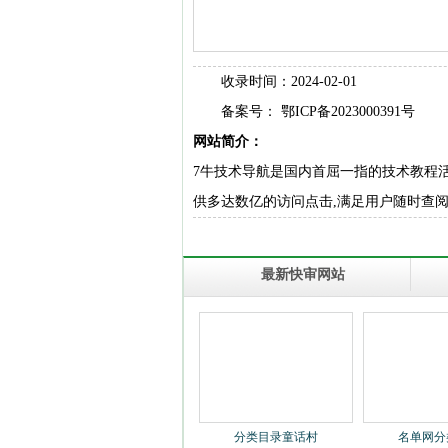
收录时间：2024-02-01
备案号： 鄂ICP备2023000391号
网站简介：
7牛技术导航是国内首屈一指的技术教程
供多达数亿的访问点击,满足用户随时查
最新快审网站
分类目录童话村
名单网分