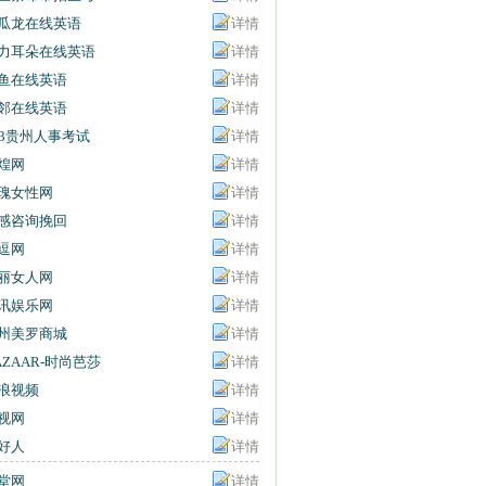
信息网
瓜龙在线英语
详情
力耳朵在线英语
详情
鱼在线英语
详情
邻在线英语
详情
63贵州人事考试
详情
息网
煌网
详情
瑰女性网
详情
感咨询挽回
详情
逗网
详情
丽女人网
详情
讯娱乐网
详情
州美罗商城
详情
AZAAR-时尚芭莎
详情
浪视频
详情
视网
详情
好人
详情
堂网
详情