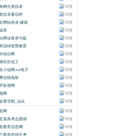
单网分类目录
详情
类目录童话村
详情
文网站收录-建链
详情
链库
详情
站网址收录与提
详情
入口
和浩特智慧教育
详情
共服务平台
科知识网
详情
南欣欣化工
详情
去小说网-txt电子
详情
下载-txt小说打包
费在线电影
详情
载站
芊歌谱网
详情
视网
详情
金香导航_汕头
详情
学网址大全_汕
堂网
详情
百事通
玄策高考志愿填
详情
名教育信息网
详情
兰察布市招生考
详情