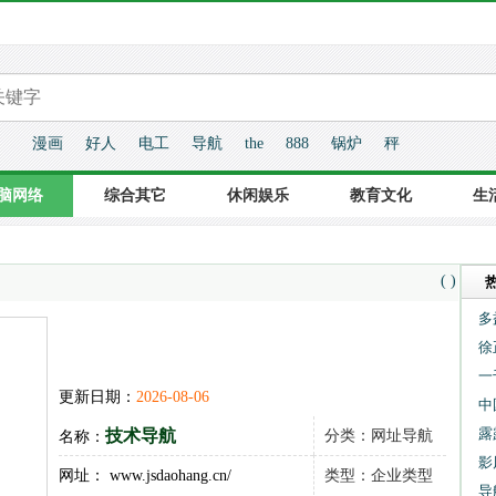
漫画
好人
电工
导航
the
888
锅炉
秤
脑网络
综合其它
休闲娱乐
教育文化
生
(
)
多
徐
一
更新日期：
2026-08-06
中
露
技术导航
分类：
网址导航
名称：
影
网址： www.jsdaohang.cn/
类型：企业类型
导