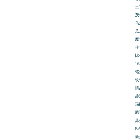
王
报
茂
乌
试
瓜
魔
伴
比
1
信
铭
玫
情
趣
瑞
腾
苏
B
新