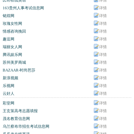
比邻在线英语
详情
163贵州人事考试信息网
详情
铭煌网
详情
玫瑰女性网
详情
情感咨询挽回
详情
趣逗网
详情
瑞丽女人网
详情
腾讯娱乐网
详情
苏州美罗商城
详情
BAZAAR-时尚芭莎
详情
新浪视频
详情
乐视网
详情
云好人
详情
彩堂网
详情
王玄策高考志愿填报
详情
茂名教育信息网
详情
乌兰察布市招生考试信息网
详情