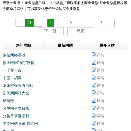
级至专业版？ 企业微盘升级、企业微盘扩容联系服务商企业微信/企业微盘授权服
务商桑桥网络，可以享受优惠价升级购买企业微盘
21
1
2
3
下一页
尾页
热门网站
最新网站
最多入站
多益网络游戏
详情
徐正曦IzZ寰宇微博
详情
一千零一夜
详情
中国二胡网
详情
露露柠檬官方网站
详情
影风网网站大全
详情
导航呀
详情
名单网分类目录
详情
分类目录童话村
详情
中文网站收录-建链网
详情