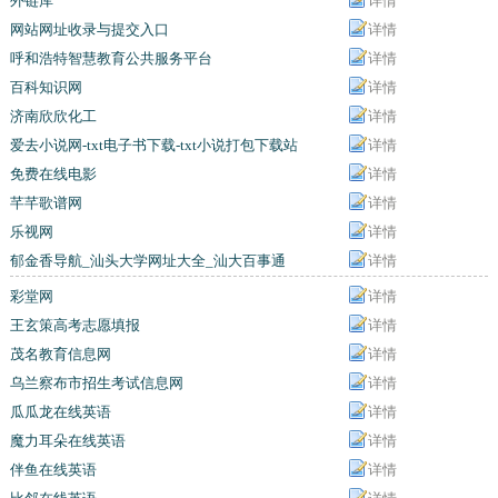
外链库
详情
网站网址收录与提交入口
详情
呼和浩特智慧教育公共服务平台
详情
百科知识网
详情
济南欣欣化工
详情
爱去小说网-txt电子书下载-txt小说打包下载站
详情
免费在线电影
详情
芊芊歌谱网
详情
乐视网
详情
郁金香导航_汕头大学网址大全_汕大百事通
详情
彩堂网
详情
王玄策高考志愿填报
详情
茂名教育信息网
详情
乌兰察布市招生考试信息网
详情
瓜瓜龙在线英语
详情
魔力耳朵在线英语
详情
伴鱼在线英语
详情