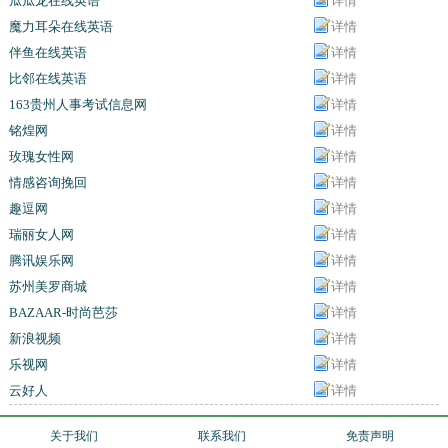
瓜瓜龙在线英语
详情
魔力耳朵在线英语
详情
伴鱼在线英语
详情
比邻在线英语
详情
163贵州人事考试信息网
详情
铭煌网
详情
玫瑰女性网
详情
情感咨询挽回
详情
趣逗网
详情
瑞丽女人网
详情
腾讯娱乐网
详情
苏州美罗商城
详情
BAZAAR-时尚芭莎
详情
新浪视频
详情
乐视网
详情
云好人
详情
关于我们
联系我们
免责声明