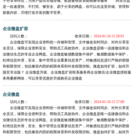
于分享等特点，为用户提供云端存储、数据备份及智能相册等服务 阿里云盘
是一款速度快、不打扰、够安全、易于分享的网盘，你可以在这里存储、管理和
探索内容，尽情打造丰富的数字世界。
企业微盘扩容
访问人数：
收录日期：
2024-01-10 21:58:01
企业微盘可实现企业资料统一存储和管理、文件修改实时同步、对外分享安
全灵活，保障企业资料安全、帮助员工高效协作。企业微盘是唯一连接微信和企
业微信生态的专业企业网盘。企业微盘敏感数据集中保护，敏感数据集中保护，
杜绝信息外泄，安全、集中管理企业重要信息资产，对敏感信息进行严格的密级
和权限管控，包括兼容内部的权限体系和外发权限控制。微盘如何扩容，如何升
级至专业版？ 企业微盘升级、企业微盘扩容联系服务商企业微信/企业微盘授权服
务商桑桥网络，可以享受优惠价升级购买企业微盘
企业微盘
访问人数：
收录日期：
2024-01-10 21:57:00
企业微盘可实现企业资料统一存储和管理、文件修改实时同步、对外分享安
全灵活，保障企业资料安全、帮助员工高效协作。企业微盘是唯一连接微信和企
业微信生态的专业企业网盘。企业微盘敏感数据集中保护，敏感数据集中保护，
杜绝信息外泄，安全、集中管理企业重要信息资产，对敏感信息进行严格的密级
和权限管控，包括兼容内部的权限体系和外发权限控制。微盘如何扩容，如何升