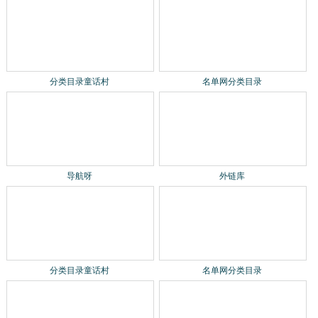
分类目录童话村
名单网分类目录
导航呀
外链库
中文网站收录-建链网
宁波网易企业邮箱
企业邮箱续费
国际商标
关于我们
联系我们
免责声明
贡献网站
网站地图
网站地图2
统计代码