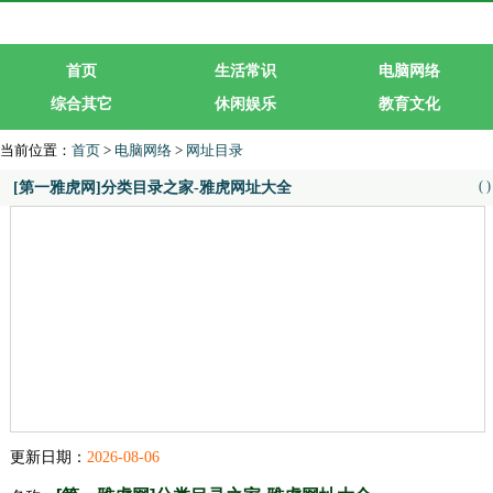
首页
生活常识
电脑网络
综合其它
休闲娱乐
教育文化
生活服务
行业企业
当前位置：
首页
>
电脑网络
>
网址目录
(
)
[第一雅虎网]分类目录之家-雅虎网址大全
更新日期：
2026-08-06
[第一雅虎网]分类目录之家-雅虎网址大全
名称：
分类：
网址目录
网址： yahoo001.com/
类型：企业类型网站
进入网站