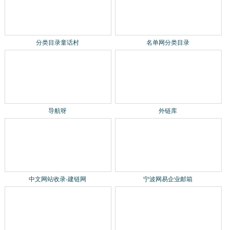
导航呀
外链库
中文网站收录-建链网
宁波网易企业邮箱
企业邮箱续费
国际商标
关于我们
联系我们
免责声明
贡献网站
网站地图
网站地图2
统计代码