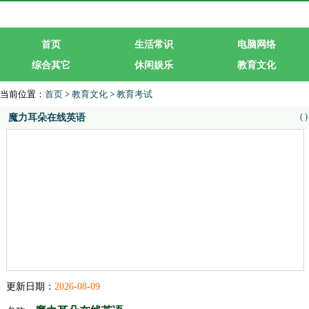
首页
生活常识
电脑网络
综合其它
休闲娱乐
教育文化
生活服务
行业企业
当前位置：
首页
>
教育文化
>
教育考试
(
)
魔力耳朵在线英语
更新日期：
2026-08-09
魔力耳朵在线英语
名称：
分类：
教育考试
网址： www.magicears.com.cn/
类型：企业类型网站
进入网站