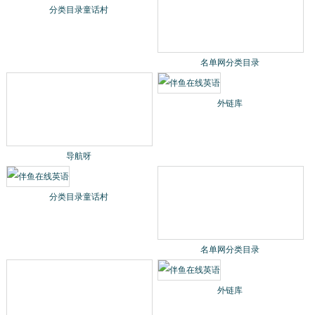
+教育的公司，团队既有来自阿里巴巴、百度、腾讯、字节 跳动、小
米、迅雷、雅虎、网易、新浪、搜狐等国内知名
最新快审网站
最多网站打赏
一级推荐网站
分类目录童话村
名单网分类目录
导航呀
外链库