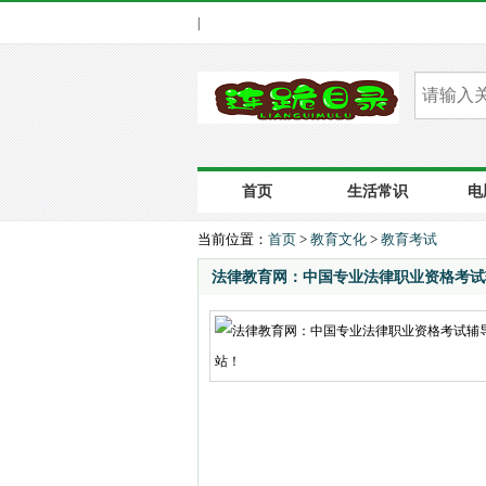
|
首页
生活常识
电
当前位置：
首页
>
教育文化
>
教育考试
法律教育网：中国专业法律职业资格考试