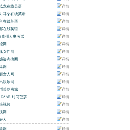
信息网
瓜龙在线英语
详情
力耳朵在线英语
详情
鱼在线英语
详情
邻在线英语
详情
63贵州人事考试
详情
息网
煌网
详情
瑰女性网
详情
感咨询挽回
详情
逗网
详情
丽女人网
详情
讯娱乐网
详情
州美罗商城
详情
AZAAR-时尚芭莎
详情
浪视频
详情
视网
详情
好人
详情
堂网
详情