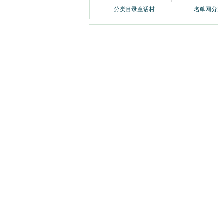
导航呀
分类目录童话村
导航呀
中文网站收录-建链网
企业邮箱续费