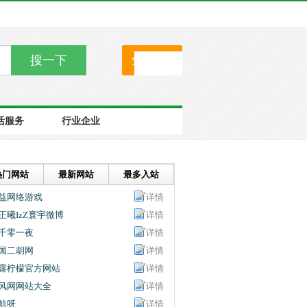
搜一下
免费提交
活服务
行业企业
热门网站
最新网站
最多入站
益网络游戏
详情
正曦IzZ寰宇微博
详情
千零一夜
详情
国二胡网
详情
露柠檬官方网站
详情
风网网站大全
详情
航呀
详情