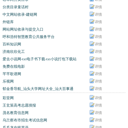
分类目录童话村
详情
中文网站收录-建链网
详情
外链库
详情
网站网址收录与提交入口
详情
呼和浩特智慧教育公共服务平台
详情
百科知识网
详情
济南欣欣化工
详情
爱去小说网-txt电子书下载-txt小说打包下载站
详情
免费在线电影
详情
芊芊歌谱网
详情
乐视网
详情
郁金香导航_汕头大学网址大全_汕大百事通
详情
彩堂网
详情
王玄策高考志愿填报
详情
茂名教育信息网
详情
乌兰察布市招生考试信息网
详情
瓜瓜龙在线英语
详情