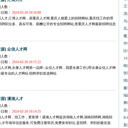
王
问人数：
录日期：
2024-02-26 10:16:09
报
茂
博人才,汇博人才网，原重庆人才网,重庆人都爱上的招聘网站,重庆找工作的理
乌
,招聘职位多、真实可靠、薪酬公开的专业招聘网站,查重庆人才网最新招聘信息
试
瓜
魔
伴
]
资源
众信人才网
比
问人数：
1
录日期：
2024-02-26 10:15:22
信
铭
信人才网,永康人才网第一品牌--众信人才网，我爱永康工作),即永康众信人才网
玫
市最专业的人才网站.招聘求职首选网站
情
趣
瑞
]
资源
潇湘人才
腾
问人数：
苏
录日期：
2024-02-26 10:14:35
湘人才网，找工作，更靠谱！潇湘人才网提供湖南人才网,湖南招聘网,湖南招
B
人才市场等信息服务,可免费注册简历,免费发布职位,是招聘、求职的最佳选
新