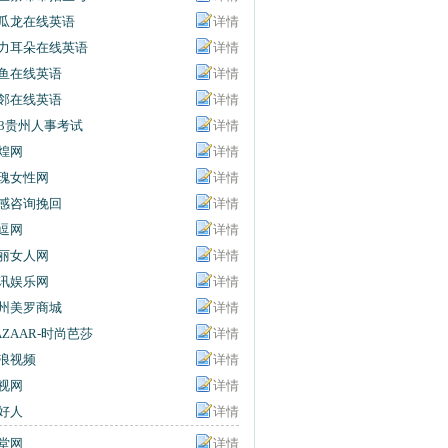
信息网
瓜龙在线英语
详情
力耳朵在线英语
详情
鱼在线英语
详情
邻在线英语
详情
63贵州人事考试
详情
息网
煌网
详情
瑰女性网
详情
感咨询挽回
详情
逗网
详情
丽女人网
详情
讯娱乐网
详情
州美罗商城
详情
AZAAR-时尚芭莎
详情
浪视频
详情
视网
详情
好人
详情
堂网
详情