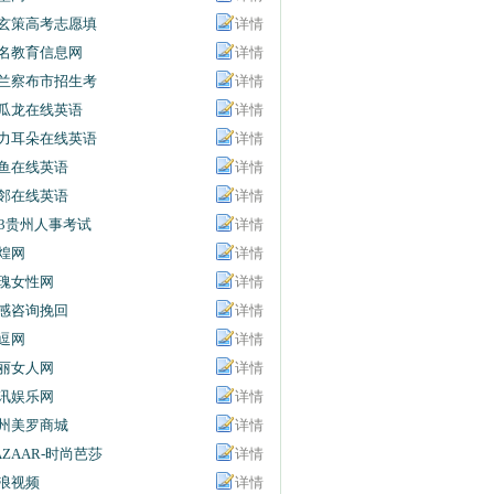
玄策高考志愿填
详情
名教育信息网
详情
兰察布市招生考
详情
信息网
瓜龙在线英语
详情
力耳朵在线英语
详情
鱼在线英语
详情
邻在线英语
详情
63贵州人事考试
详情
息网
煌网
详情
瑰女性网
详情
感咨询挽回
详情
逗网
详情
丽女人网
详情
讯娱乐网
详情
州美罗商城
详情
AZAAR-时尚芭莎
详情
浪视频
详情