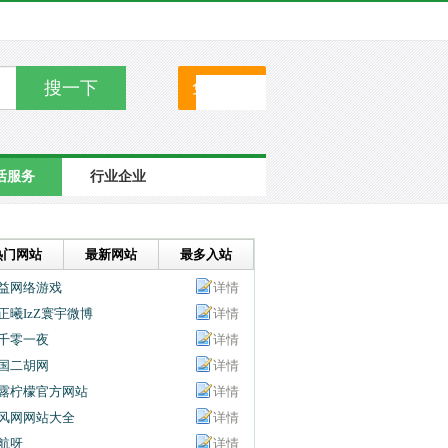
搜一下
免费提交
活服务
行业企业
热门网站
最新网站
最多入站
益网络游戏
详情
正曦IzZ寰宇微博
详情
千零一夜
详情
国二胡网
详情
露柠檬官方网站
详情
风网网站大全
详情
航呀
详情