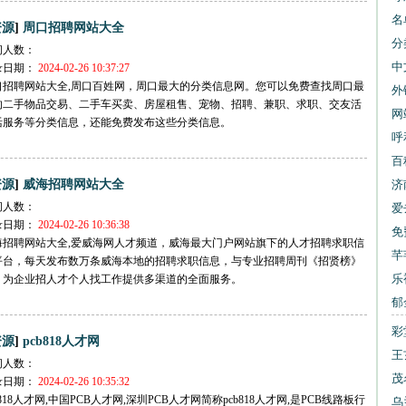
名
]
资源
周口招聘网站大全
分
问人数：
中
录日期：
2024-02-26 10:37:27
口招聘网站大全,周口百姓网，周口最大的分类信息网。您可以免费查找周口最
网
外
的二手物品交易、二手车买卖、房屋租售、宠物、招聘、兼职、求职、交友活
网
活服务等分类信息，还能免费发布这些分类信息。
交
呼
公
百
]
资源
威海招聘网站大全
济
问人数：
爱
录日期：
2024-02-26 10:36:38
书
免
海招聘网站大全,爱威海网人才频道，威海最大门户网站旗下的人才招聘求职信
下
芊
平台，每天发布数万条威海本地的招聘求职信息，与专业招聘周刊《招贤榜》
乐
，为企业招人才个人找工作提供多渠道的全面服务。
郁
大
彩
]
资源
pcb818人才网
大
王
问人数：
报
茂
录日期：
2024-02-26 10:35:32
b818人才网,中国PCB人才网,深圳PCB人才网简称pcb818人才网,是PCB线路板行
乌