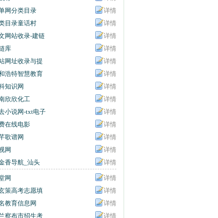
单网分类目录
详情
类目录童话村
详情
文网站收录-建链
详情
链库
详情
站网址收录与提
详情
入口
和浩特智慧教育
详情
共服务平台
科知识网
详情
南欣欣化工
详情
去小说网-txt电子
详情
下载-txt小说打包
费在线电影
详情
载站
芊歌谱网
详情
视网
详情
金香导航_汕头
详情
学网址大全_汕
堂网
详情
百事通
玄策高考志愿填
详情
名教育信息网
详情
兰察布市招生考
详情