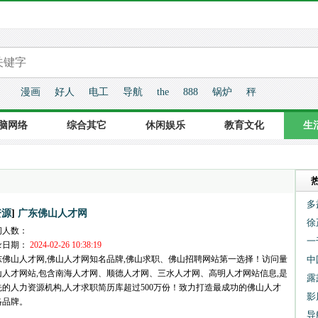
漫画
好人
电工
导航
the
888
锅炉
秤
脑网络
综合其它
休闲娱乐
教育文化
生
多
]
资源
广东佛山人才网
徐
问人数：
一
录日期：
2024-02-26 10:38:19
东佛山人才网,佛山人才网知名品牌,佛山求职、佛山招聘网站第一选择！访问量
中
山人才网站,包含南海人才网、顺德人才网、三水人才网、高明人才网站信息,是
露
先的人力资源机构,人才求职简历库超过500万份！致力打造最成功的佛山人才
影
络品牌。
导