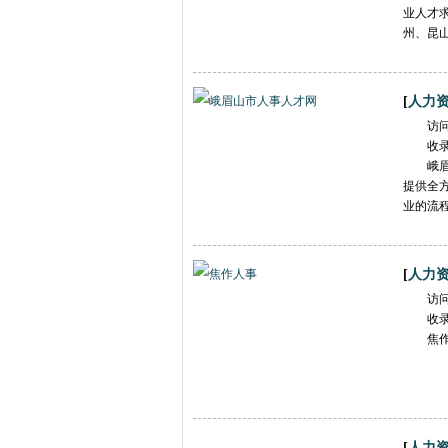
业人才
州、昆山
[
人力
访
收
峨
提供全
业的流
[
人力
访
收
焦
[
人力