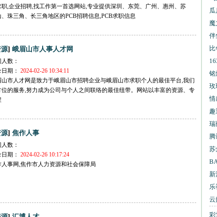
求职,企业招聘,找工作第一首选网站,专业提供深圳、东莞、广州、惠州、苏
试
瓜
、珠三角、长三角地区的PCB招聘信息,PCB求职信息
魔
伴
比
]
资源
峨眉山市人事人才网
1
问人数：
录日期：
2024-02-26 10:34:11
信
铭
眉山市人才网是致力于峨眉山市招聘企业与峨眉山市求职个人的最佳平台,我们
玫
方位的服务,努力成为公司与个人之间联络的最佳纽带。网站以丰富的资源、专
情
程
趣
瑞
]
资源
焦作人事
腾
问人数：
苏
录日期：
2024-02-26 10:17:24
B
作人事网,焦作市人力资源和社会保障局
新
乐
云
彩
]
资源
汇博人才