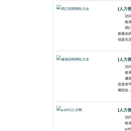
[
人力
访
收
周
新最全
动及生
[
人力
访
收
威
息发布
相结合
[
人力
访
收
pc