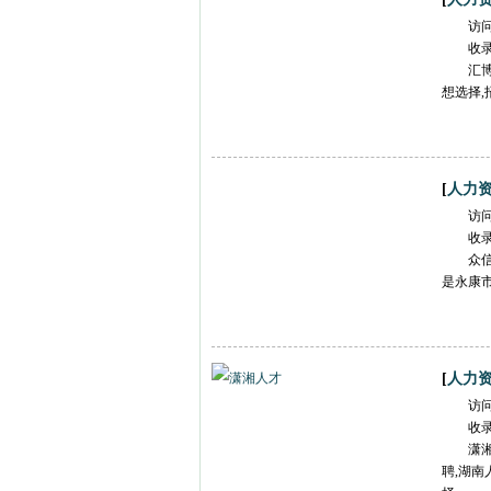
访
收
汇
想选择
[
人力
访
收
众
是永康
[
人力
访
收
潇
聘,湖南