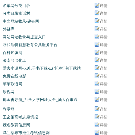
名单网分类目录
详情
分类目录童话村
详情
中文网站收录-建链网
详情
外链库
详情
网站网址收录与提交入口
详情
呼和浩特智慧教育公共服务平台
详情
百科知识网
详情
济南欣欣化工
详情
爱去小说网-txt电子书下载-txt小说打包下载站
详情
免费在线电影
详情
芊芊歌谱网
详情
乐视网
详情
郁金香导航_汕头大学网址大全_汕大百事通
详情
彩堂网
详情
王玄策高考志愿填报
详情
茂名教育信息网
详情
乌兰察布市招生考试信息网
详情