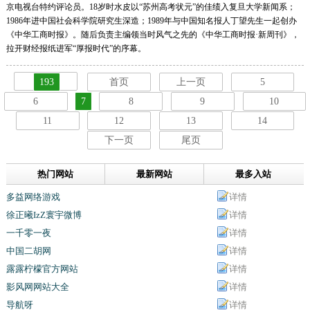
京电视台特约评论员。18岁时水皮以“苏州高考状元”的佳绩入复旦大学新闻系；
1986年进中国社会科学院研究生深造；1989年与中国知名报人丁望先生一起创办
《中华工商时报》。随后负责主编领当时风气之先的《中华工商时报·新周刊》，
拉开财经报纸进军“厚报时代”的序幕。
193
首页
上一页
5
6
7
8
9
10
11
12
13
14
下一页
尾页
热门网站
最新网站
最多入站
多益网络游戏
详情
徐正曦IzZ寰宇微博
详情
一千零一夜
详情
中国二胡网
详情
露露柠檬官方网站
详情
影风网网站大全
详情
导航呀
详情