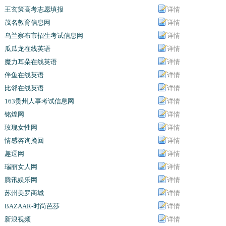
王玄策高考志愿填报
详情
茂名教育信息网
详情
乌兰察布市招生考试信息网
详情
瓜瓜龙在线英语
详情
魔力耳朵在线英语
详情
伴鱼在线英语
详情
比邻在线英语
详情
163贵州人事考试信息网
详情
铭煌网
详情
玫瑰女性网
详情
情感咨询挽回
详情
趣逗网
详情
瑞丽女人网
详情
腾讯娱乐网
详情
苏州美罗商城
详情
BAZAAR-时尚芭莎
详情
新浪视频
详情