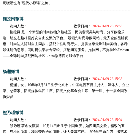
明晓溪也有“现代小琼瑶”之称。
拖拉网微博
访问人数：
收录日期：
2024-01-09 23:15:53
拖拉网 是一个新型的时尚购物兴趣社区，提供发现美与时尚、分享购物乐
趣，结交志趣相投好友自由交流的平台。 最领先时尚导购网站，最齐全的品牌优
惠，时尚达人随时自主同步，搭配个性时尚行头。提供当季最IN时尚美物，各种
最促销信息等，同时提供穿衣专家经、搭配问答服务。拖拉网，不拖拉NoFashion
——全球时尚搭配网购社区，sina微博官方服饰平台。
杨澜微博
访问人数：
收录日期：
2024-01-09 23:15:33
杨澜，女，1968年3月31日生于北京市，中国电视节目主持人、媒体人、企业
家、慈善家、阳光媒体集团主席、阳光文化基金会主席、第十届、十一届全国政
协委员。
熊乃瑾微博
访问人数：
收录日期：
2024-01-09 23:15:04
熊乃瑾 著名女演员，10月14日出生于中国重庆，如四川美女般，精致的五
官，纤小的脸型，和晶莹剔透的肌肤，让人羡慕不已。1997年开始在四川省艺术