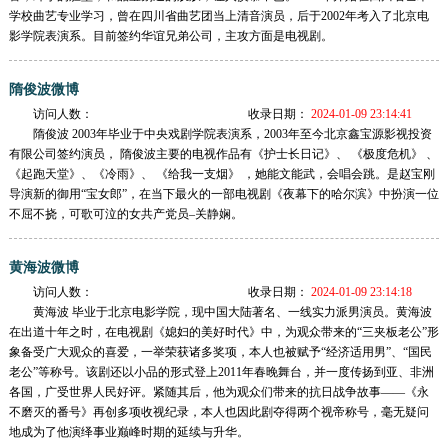
学校曲艺专业学习，曾在四川省曲艺团当上清音演员，后于2002年考入了北京电
影学院表演系。目前签约华谊兄弟公司，主攻方面是电视剧。
隋俊波微博
访问人数：
收录日期：
2024-01-09 23:14:41
隋俊波 2003年毕业于中央戏剧学院表演系，2003年至今北京鑫宝源影视投资
有限公司签约演员， 隋俊波主要的电视作品有《护士长日记》、 《极度危机》 、
《起跑天堂》、《冷雨》、 《给我一支烟》 ，她能文能武，会唱会跳。是赵宝刚
导演新的御用“宝女郎”，在当下最火的一部电视剧《夜幕下的哈尔滨》中扮演一位
不屈不挠，可歌可泣的女共产党员–关静娴。
黄海波微博
访问人数：
收录日期：
2024-01-09 23:14:18
黄海波 毕业于北京电影学院，现中国大陆著名、一线实力派男演员。黄海波
在出道十年之时，在电视剧《媳妇的美好时代》中，为观众带来的“三夹板老公”形
象备受广大观众的喜爱，一举荣获诸多奖项，本人也被赋予“经济适用男”、“国民
老公”等称号。该剧还以小品的形式登上2011年春晚舞台，并一度传扬到亚、非洲
各国，广受世界人民好评。紧随其后，他为观众们带来的抗日战争故事——《永
不磨灭的番号》再创多项收视纪录，本人也因此剧夺得两个视帝称号，毫无疑问
地成为了他演绎事业巅峰时期的延续与升华。