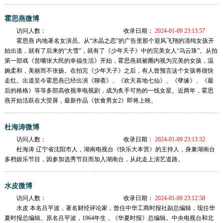
霍思燕微博
访问人数：
收录日期：
2024-01-09 23:13:57
霍思燕 内地著名女演员。从“水晶之恋”的广告里那个迎风飞翔的清纯女孩开
始出道，就有了后来的“大雪”，就有了《少年天子》中的完美女人“乌云珠”。从拍
第一部戏《贫嘴张大民的幸福生活》开始，霍思燕就被圈内视为完美的女孩，温
婉柔和，美丽而不张扬。在拍完《少年天子》之后，有人曾预言这个女孩将很快
走红。出道至今霍思燕已经出演《聊斋》、《欢天喜地七仙》、《孽缘》、《最
后的格格》等等多部高收视率电视剧，成为炙手可热的一线女星。近两年，霍思
燕开始活跃在大荧屏，最新作品《饮食男女2》即将上映。
杜海涛微博
访问人数：
收录日期：
2024-01-09 23:13:32
杜海涛 辽宁省沈阳市人，湖南电视台《快乐大本营》的主持人，身兼湖南台
多档娱乐节目，因参加选秀节目而加入湖南台，从此走上演艺道路。
水皮微博
访问人数：
收录日期：
2024-01-09 23:12:58
水皮 本名吕平波，著名财经评论家，曾任中华工商时报社副总编辑，现任华
夏时报总编辑。原名吕平波，1964年生，《华夏时报》总编辑。中央电视台和北