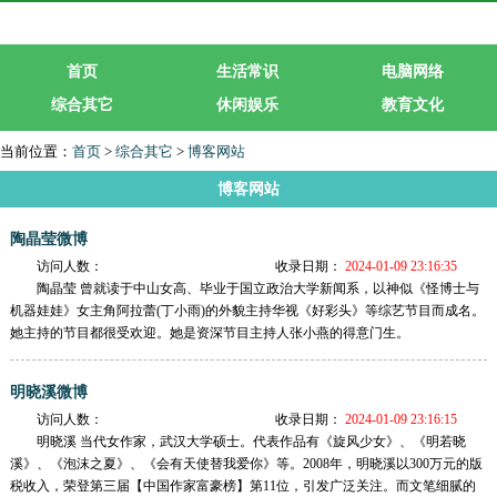
首页
生活常识
电脑网络
综合其它
休闲娱乐
教育文化
生活服务
行业企业
当前位置：
首页
>
综合其它
>
博客网站
博客网站
陶晶莹微博
访问人数：
收录日期：
2024-01-09 23:16:35
陶晶莹 曾就读于中山女高、毕业于国立政治大学新闻系，以神似《怪博士与
机器娃娃》女主角阿拉蕾(丁小雨)的外貌主持华视《好彩头》等综艺节目而成名。
她主持的节目都很受欢迎。她是资深节目主持人张小燕的得意门生。
明晓溪微博
访问人数：
收录日期：
2024-01-09 23:16:15
明晓溪 当代女作家，武汉大学硕士。代表作品有《旋风少女》、《明若晓
溪》、《泡沫之夏》、《会有天使替我爱你》等。2008年，明晓溪以300万元的版
税收入，荣登第三届【中国作家富豪榜】第11位，引发广泛关注。而文笔细腻的