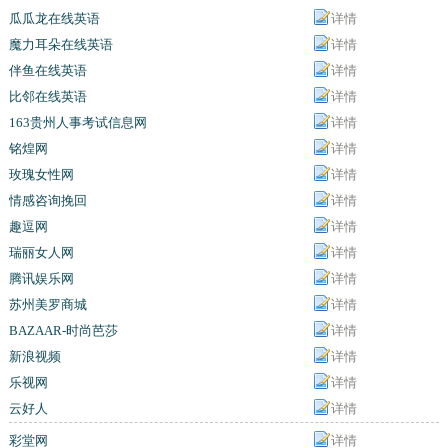
瓜瓜龙在线英语
详情
魔力耳朵在线英语
详情
伴鱼在线英语
详情
比邻在线英语
详情
163贵州人事考试信息网
详情
铭煌网
详情
玫瑰女性网
详情
情感咨询挽回
详情
趣逗网
详情
瑞丽女人网
详情
腾讯娱乐网
详情
苏州美罗商城
详情
BAZAAR-时尚芭莎
详情
新浪视频
详情
乐视网
详情
云好人
详情
彩堂网
详情