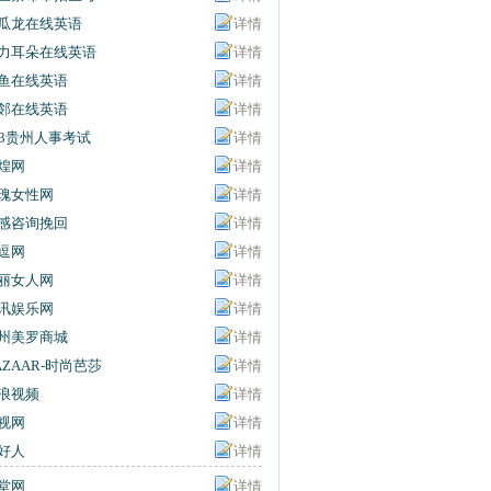
信息网
瓜龙在线英语
详情
力耳朵在线英语
详情
鱼在线英语
详情
邻在线英语
详情
63贵州人事考试
详情
息网
煌网
详情
瑰女性网
详情
感咨询挽回
详情
逗网
详情
丽女人网
详情
讯娱乐网
详情
州美罗商城
详情
AZAAR-时尚芭莎
详情
浪视频
详情
视网
详情
好人
详情
堂网
详情