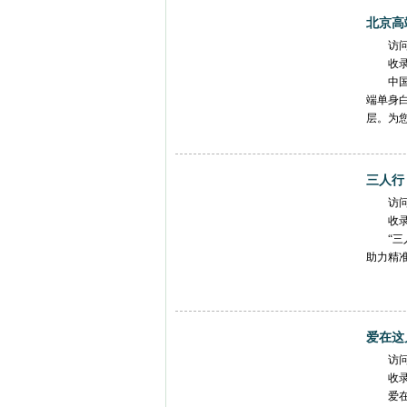
北京高
访
收
中
端单身
层。为
三人行
访
收
“
助力精
爱在这
访
收
爱